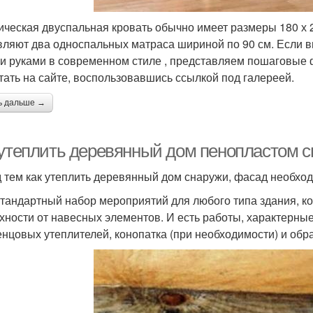
ическая двуспальная кровать обычно имеет размеры 180 х 2
вляют два односпальных матраса шириной по 90 см. Если в
и руками в современном стиле , представляем пошаговые 
тать на сайте, воспользовавшись ссылкой под галереей.
ь дальше →
 утеплить деревянный дом пенопластом с
 тем как утеплить деревянный дом снаружи, фасад необход
стандартный набор мероприятий для любого типа здания, к
хности от навесных элементов. И есть работы, характерны
нцовых утеплителей, конопатка (при необходимости) и обр