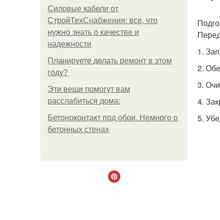
Силовые кабели от
СтройТехСнабжения: все, что
Подго
нужно знать о качестве и
Перед
надежности
1. За
Планируете делать ремонт в этом
2. Об
году?
3. Оч
Эти вещи помогут вам
4. За
расслабиться дома:
5. Уб
Бетоноконтакт под обои. Немного о
бетонных стенах