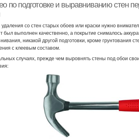
ео по подготовке и выравниванию стен пе
п
 удаления со стен старых обоев или краски нужно внимате
т был выполнен качественно, а покрытие снималось аккурат
нивания, никакой другой подготовки, кроме грунтования ст
ения с клеевым составом.
альных случаях, прежде чем выровнять стены под обои св
вия: