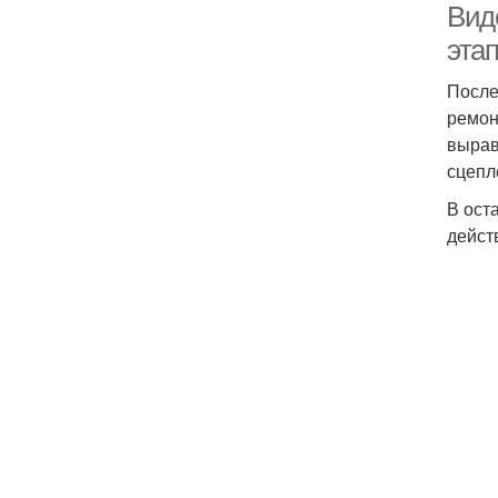
Вид
эта
После
ремон
вырав
сцепл
В ост
дейст