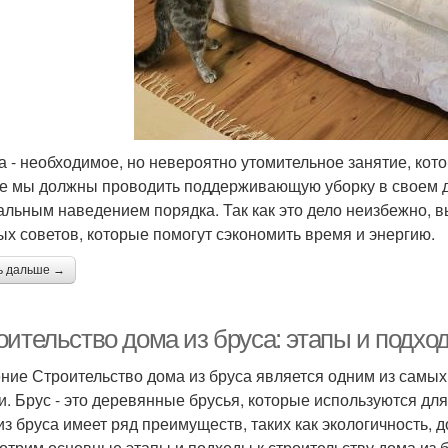
а - необходимое, но невероятно утомительное занятие, кото
е мы должны проводить поддерживающую уборку в своем до
альным наведением порядка. Так как это дело неизбежно, 
ых советов, которые помогут сэкономить время и энергию.
ь дальше →
оительство дома из бруса: этапы и подхо
ние Строительство дома из бруса является одним из самы
и. Брус - это деревянные брусья, которые используются для
из бруса имеет ряд преимуществ, таких как экологичность, д
отрим основные этапы и подходы к строительству дома из 