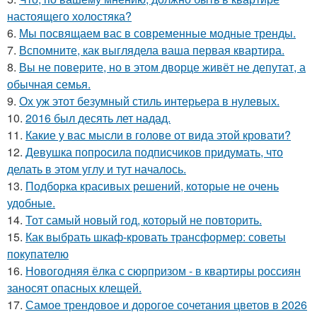
настоящего холостяка?
6.
Мы посвящаем вас в современные модные тренды.
7.
Вспомните, как выглядела ваша первая квартира.
8.
Вы не поверите, но в этом дворце живёт не депутат, а
обычная семья.
9.
Ох уж этот безумный стиль интерьера в нулевых.
10.
2016 был десять лет надад.
11.
Какие у вас мысли в голове от вида этой кровати?
12.
Девушка попросила подписчиков придумать, что
делать в этом углу и тут началось.
13.
Подборка красивых решений, которые не очень
удобные.
14.
Тот самый новый год, который не повторить.
15.
Как выбрать шкаф-кровать трансформер: советы
покупателю
16.
Новогодняя ёлка с сюрпризом - в квартиры россиян
заносят опасных клещей.
17.
Самое трендовое и дорогое сочетания цветов в 2026