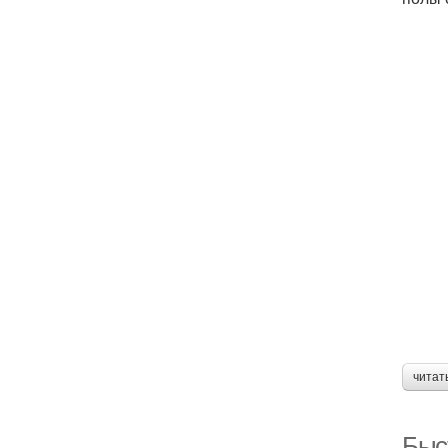
читат
Быст