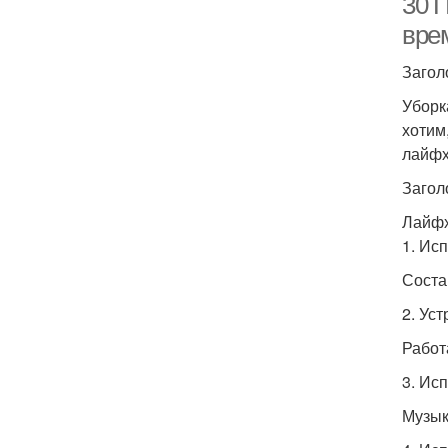
30 
вре
Загол
Уборк
хотим
лайфх
Загол
Лайфх
1. Ис
Соста
2. Ус
Работ
3. Ис
Музык