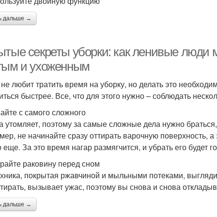
пользуйте двойную функцию
ь дальше →
ытые секреты уборки: как ленивые люди 
тым и ухоженным
 не любит тратить время на уборку, но делать это необход
иться быстрее. Все, что для этого нужно – соблюдать неско
айте с самого сложного
а утомляет, поэтому за самые сложные дела нужно браться,
мер, не начинайте сразу оттирать варочную поверхность, а
о еще. За это время нагар размягчится, и убрать его будет г
райте раковину перед сном
хника, покрытая ржавчиной и мыльными потеками, выглядит
ттирать, вызывает ужас, поэтому вы снова и снова отклады
ь дальше →