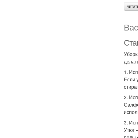
читат
Вас
Ста
Уборк
делат
1. Ис
Если 
стира
2. Ис
Салфе
испол
3. Ис
Утюг 
полы 