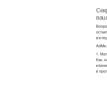
Сек
ваш
Вопро
остае
взгля
AdMe.
1. Ма
Как, 
клини
в про