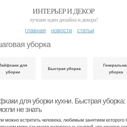
ИНТЕРЬЕР И ДЕКОР
лучшие идеи дизайна и декора!
главная
новости
статьи
аговая уборка
Лайфхаки для
Генеральна
Быстрая уборка
уборки
уборка
фхаки для уборки кухни. Быстрая уборка:
огли не знать
ли можно встретить человека, любимым занятием которого бу
менном мире так много интересных занятий, что хочется сок