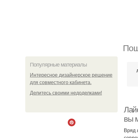
Пош
Популярные материалы
Интересное дизайнерское решение
для совместного кабинета.
Делитесь своими недоделками!
Лай
вы м
Вряд 
совре