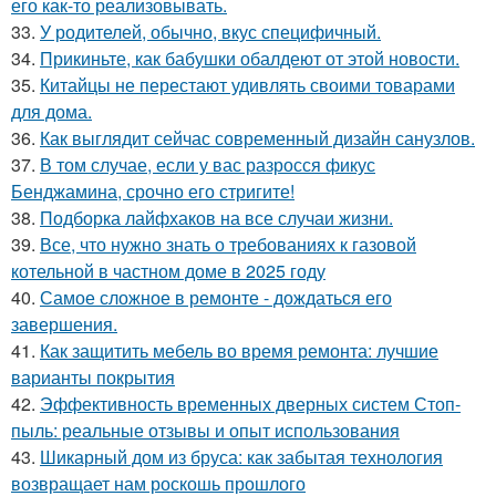
его как-то реализовывать.
33.
У родителей, обычно, вкус специфичный.
34.
Прикиньте, как бабушки обалдеют от этой новости.
35.
Китайцы не перестают удивлять своими товарами
для дома.
36.
Как выглядит сейчас современный дизайн санузлов.
37.
В том случае, если у вас разросся фикус
Бенджамина, срочно его стригите!
38.
Подборка лайфхаков на все случаи жизни.
39.
Все, что нужно знать о требованиях к газовой
котельной в частном доме в 2025 году
40.
Самое сложное в ремонте - дождаться его
завершения.
41.
Как защитить мебель во время ремонта: лучшие
варианты покрытия
42.
Эффективность временных дверных систем Стоп-
пыль: реальные отзывы и опыт использования
43.
Шикарный дом из бруса: как забытая технология
возвращает нам роскошь прошлого