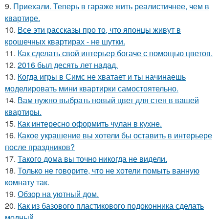
9.
Приехали. Теперь в гараже жить реалистичнее, чем в
квартире.
10.
Все эти рассказы про то, что японцы живут в
крошечных квартирах - не шутки.
11.
Как сделать свой интерьер богаче с помощью цветов.
12.
2016 был десять лет надад.
13.
Когда игры в Симс не хватает и ты начинаешь
моделировать мини квартирки самостоятельно.
14.
Вам нужно выбрать новый цвет для стен в вашей
квартиры.
15.
Как интересно оформить чулан в кухне.
16.
Какое украшение вы хотели бы оставить в интерьере
после праздников?
17.
Такого дома вы точно никогда не видели.
18.
Только не говорите, что не хотели помыть ванную
комнату так.
19.
Обзор на уютный дом.
20.
Как из базового пластикового подоконника сделать
модный.