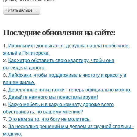
читать дальше →
Последние обновления на сайте:
1.
Ихвильнихт допрыгался: девушка нашла необычное
жильё в Пятигорске.
2.
Как хитро обставить свою квартиру, чтобы она
выглядела дорого.
3.
Лайфхаки, чтобы поддерживать чистоту и красоту в
вашем жилье.
4.
Деревянные пятиэтажки - теперь официально можно.
5.
Давайте немного мы понастальгируем!
6.
Какую мебель и в какую комнату дороже всего
обустраивать, по вашему мнению?
7.
Это вам за то, что богу не молитесь.
8.
За несколько решений мы делаем из скучной спальни -
модную.