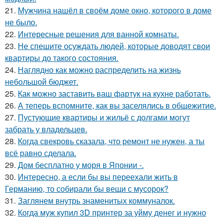
21.
Мужчина нашёл в своём доме окно, которого в доме
не было.
22.
Интересные решения для ванной комнаты.
23.
Не спешите осуждать людей, которые доводят свои
квартиры до такого состояния.
24.
Наглядно как можно распределить на жизнь
небольшой бюджет.
25.
Как можно заставить ваш фартук на кухне работать.
26.
А теперь вспомните, как вы заселялись в общежитие.
27.
Пустующие квартиры и жильё с долгами могут
забрать у владельцев.
28.
Когда свекровь сказала, что ремонт не нужен, а ты
всё равно сделала.
29.
Дом бесплатно у моря в Японии -.
30.
Интересно, а если бы вы переехали жить в
Германию, то собирали бы вещи с мусорок?
31.
Заглянем внутрь знаменитых коммуналок.
32.
Когда муж купил 3D принтер за уйму денег и нужно