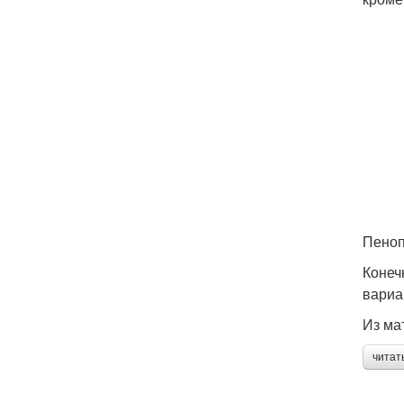
Пеноп
Конеч
вариа
Из ма
читат