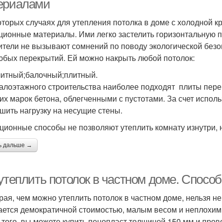
ериалами
оторых случаях для утепления потолка в доме с холодной 
ционные материалы. Ими легко застелить горизонтальную пл
ители не вызывают сомнений по поводу экологической безо
юбых перекрытий. Ей можно накрыть любой потолок:
итный;балочный;плитный.
алоэтажного строительства наиболее подходят плиты перек
их марок бетона, облегченными с пустотами. За счет испол
шить нагрузку на несущие стены.
ционные способы не позволяют утеплить комнату изнутри, н
ь дальше →
утеплить потолок в частном доме. Спосо
рая, чем можно утеплить потолок в частном доме, нельзя не
ается демократичной стоимостью, малым весом и неплохи
 того, вы можете купить пенопласт толщиной 150 мм и прове