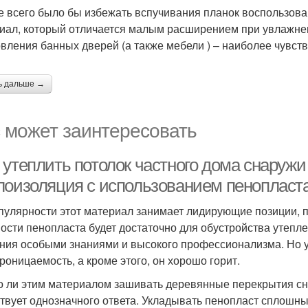
 всего было бы избежать вспучивания планок воспользова
иал, который отличается малым расширением при увлажнен
овления банных дверей (а также мебели ) – наиболее чувст
ь дальше →
 может заинтересовать
утеплить потолок частного дома снаружи 
лоизоляция с использованием пенопласт
пулярности этот материал занимает лидирующие позиции, по
ости пенопласта будет достаточно для обустройства утепле
ния особыми знаниями и высокого профессионализма. Но у
роницаемость, а кроме этого, он хорошо горит.
 ли этим материалом зашивать деревянные перекрытия сна
твует однозначного ответа. Укладывать пенопласт сплошны