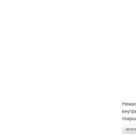
Нежил
внутр
покры
читат