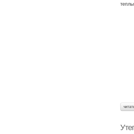
теплы
читат
Уте