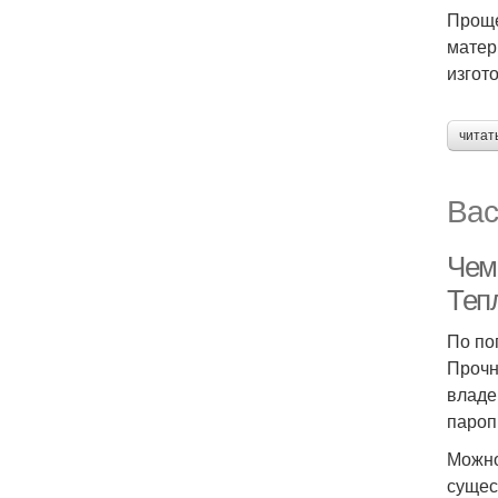
Проще
матер
изгот
читат
Вас
Чем 
Теп
По по
Прочн
владе
пароп
Можно
сущес