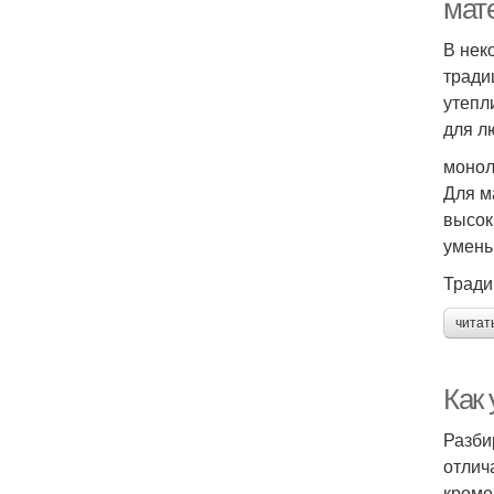
мат
В нек
тради
утепл
для л
монол
Для м
высок
умень
Тради
читат
Как 
Разби
отлич
кроме