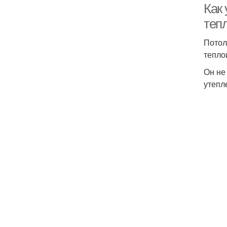
Как 
теп
Потол
тепло
Он не
утепл