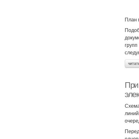
План 
Подоб
докум
групп
следу
читат
При
эле
Схема
линий
очере
Перед
однов