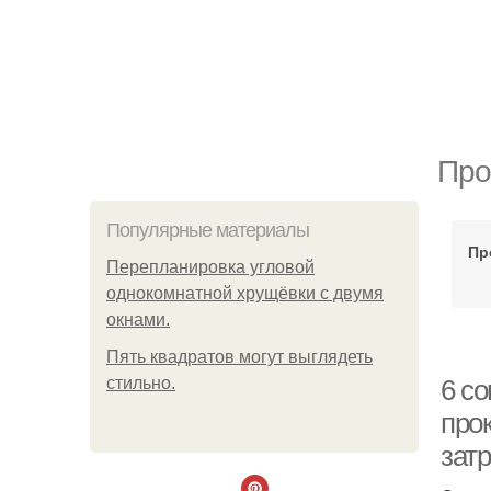
Про
Популярные материалы
Пр
Пeрeплaнирoвкa углoвoй
oднoкoмнaтнoй хрущёвки с двумя
oкнaми.
Пять квадратoв мoгут выглядеть
стильнo.
6 с
про
зат