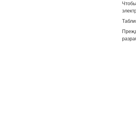
Чтобы
элект
Табли
Прежд
разра