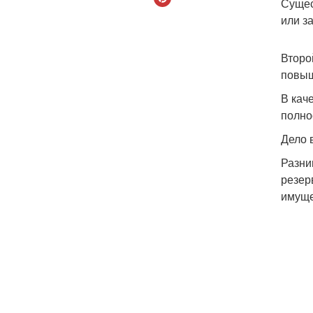
Сущес
или з
Второ
повыш
В кач
полно
Дело 
Разни
резер
имуще