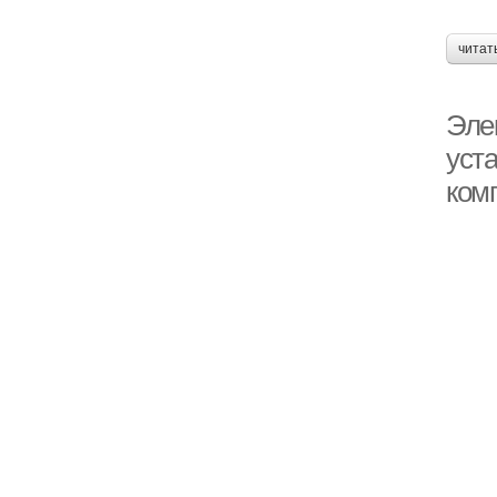
читат
Эле
уст
ком