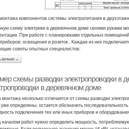
монтажа компонентов системы электропитания в двухэтаж
ную схему электрики в деревянном доме своими руками м
ентации. При работе с планировками отдельных помещени
 приборов: освещения и розеток . Каждая из них подключает
ющие советы опытных специалистов:
ь дальше →
мер схемы разводки электропроводки в 
ктропроводки в деревянном доме
 монтажа несколько отличается от схемы разводки электро
 уже определены, остается обозначить последовательность
дность подключения тех или иных приборов и оборудования
 началом работ нужно определить мощность, потребляему
ременно. Если полученное значение менее 15 кВт, устанавл