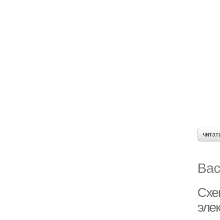
читат
Вас
Схе
эле