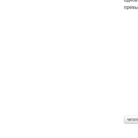
превы
читат