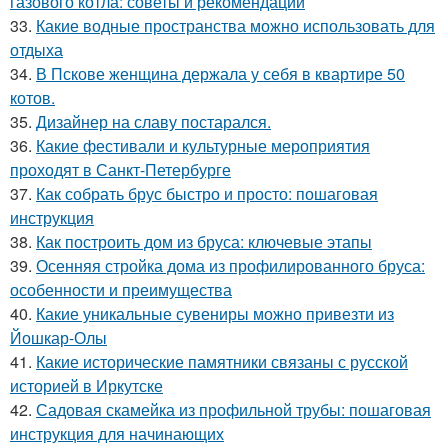
газового котла: советы и рекомендации
33.
Какие водные пространства можно использовать для
отдыха
34.
В Пскове женщина держала у себя в квартире 50
котов.
35.
Дизайнер на славу постарался.
36.
Какие фестивали и культурные мероприятия
проходят в Санкт-Петербурге
37.
Как собрать брус быстро и просто: пошаговая
инструкция
38.
Как построить дом из бруса: ключевые этапы
39.
Осенняя стройка дома из профилированного бруса:
особенности и преимущества
40.
Какие уникальные сувениры можно привезти из
Йошкар-Олы
41.
Какие исторические памятники связаны с русской
историей в Иркутске
42.
Садовая скамейка из профильной трубы: пошаговая
инструкция для начинающих