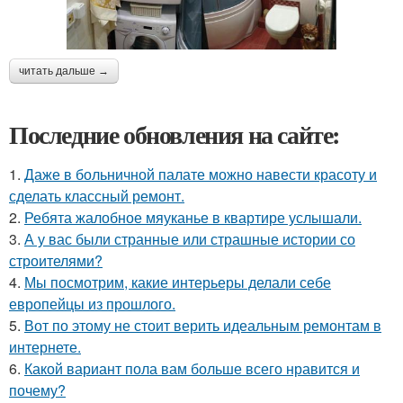
читать дальше →
Последние обновления на сайте:
1.
Даже в больничной палате можно навести красоту и
сделать классный ремонт.
2.
Ребята жалобное мяуканье в квартире услышали.
3.
А у вас были странные или страшные истории со
строителями?
4.
Мы посмотрим, какие интерьеры делали себе
европейцы из прошлого.
5.
Вот по этому не стоит верить идеальным ремонтам в
интернете.
6.
Какой вариант пола вам больше всего нравится и
почему?