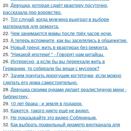
20.
Девушка, которая сдаёт квартиру посуточно,
рассказала про воровство.
21.
Тот случай, когда мужчина выиграл в выборе
материалов для ремонта.
22.
Чем занимаются мамы после трёх часов ночи.
23.
А теперь вспомните, как вы заселялись в общежитие.
24.
Новый тренд: жить в квартирах без ремонта.
25.
"Никакой ипотеки! " - Говорят нам китайцы.
26.
Интересно, а если бы вы переехали жить в
Германию, то собирали бы вещи с мусорок?
27.
Зачем покупать дорогущие когтеточки, если можно
сделать его дома самостоятельно.
28.
Девушка своими руками делает реалистичную мини -
библиотеку.
29.
10 лет брака - и земля в подарок.
30.
Кажется, такого никто ещё не видел.
31.
Не показывайте это видео Собяниным.
32.
Как выбрать правильный диаметр вентканала для