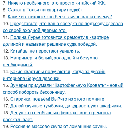
7.
Ничего необычного, это просто китайский ЖК.
8.
Салют в Тольятти квартиру поджёг.
9.
Какие из этих косяков бесят лично вас и почему?
10.
Представьте, что ваша соседка по подъезду сделала
со своей входной дверью это.
11.
Полина Лурье готовится к ремонту в квартире
долиной и называет решение суда победой.
12.
Китайцы не перестают удивлять.
13.
Например: я белый, холодный и безумно
необходимый.
14.
Какие квартиры получаются, когда за дизайн
интерьера беруся девочки.
15.
Зумеры придумали "Картофельную Кровать" - новый
способ побороть бессонницу.
16.
Старички, подъём! Вы?что из этого помните
17.
Долой скучные тумбочки, да здравствуют шкафчики.
18.
Девушка о необычных фишках своего ремонта
рассказывает.
19.
Россияне массово скупают домашние сауны.