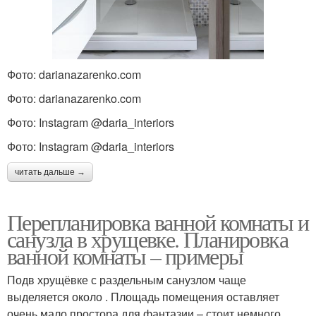
Фото: darianazarenko.com
Фото: darianazarenko.com
Фото: Instagram @daria_interiors
Фото: Instagram @daria_interiors
читать дальше →
Перепланировка ванной комнаты и
санузла в хрущевке. Планировка
ванной комнаты – примеры
Подв хрущёвке с раздельным санузлом чаще
выделяется около . Площадь помещения оставляет
очень мало простора для фантазии – стоит немного