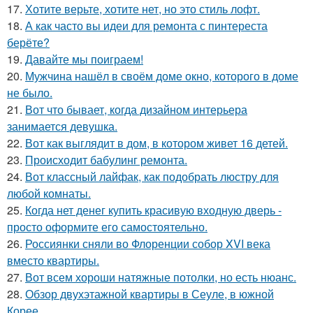
17.
Хотите верьте, хотите нет, но это стиль лофт.
18.
А как часто вы идеи для ремонта с пинтереста
берёте?
19.
Давайте мы поиграем!
20.
Мужчина нашёл в своём доме окно, которого в доме
не было.
21.
Вот что бывает, когда дизайном интерьера
занимается девушка.
22.
Вот как выглядит в дом, в котором живет 16 детей.
23.
Происходит бабулинг ремонта.
24.
Вот классный лайфак, как подобрать люстру для
любой комнаты.
25.
Когда нет денег купить красивую входную дверь -
просто оформите его самостоятельно.
26.
Россиянки сняли во Флоренции собор XVI века
вместо квартиры.
27.
Вот всем хороши натяжные потолки, но есть нюанс.
28.
Обзор двухэтажной квартиры в Сеуле, в южной
Корее.