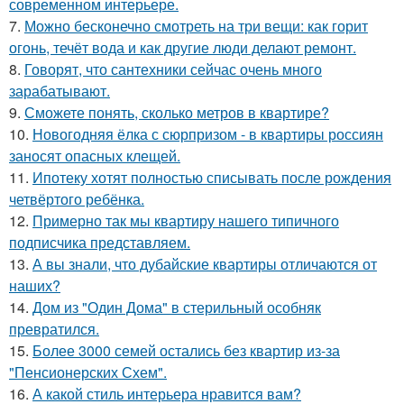
современном интерьере.
7.
Можно бесконечно смотреть на три вещи: как горит
огонь, течёт вода и как другие люди делают ремонт.
8.
Говорят, что сантехники сейчас очень много
зарабатывают.
9.
Сможете понять, сколько метров в квартире?
10.
Новогодняя ёлка с сюрпризом - в квартиры россиян
заносят опасных клещей.
11.
Ипотеку хотят полностью списывать после рождения
четвёртого ребёнка.
12.
Примерно так мы квартиру нашего типичного
подписчика представляем.
13.
А вы знали, что дубайские квартиры отличаются от
наших?
14.
Дом из "Один Дома" в стерильный особняк
превратился.
15.
Более 3000 семей остались без квартир из-за
"Пенсионерских Схем".
16.
А какой стиль интерьера нравится вам?