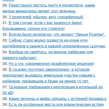
29.
Перестаньте листать ленту и посмотрите, какие
милые миниатюры делает этот мужчина.
30.
У родителей, обычно, вкус специфичный.
31.
В том случае, если у вас разросся фикус
Бенджамина, срочно его стригите!
32.
Всегда было интересно, что делают "Умные Розетки".
33.
Сейчас стало модно развести на кухне кучу
контейнеров и хранить в каждой определённые сыпучки.
34.
Вообще не смейтесь, но многие лайфхаки для
ремонта работают.
35.
Ну а что, современное дизайнерское решение!
36.
В госдуму поступил законопроект, в котором
предлагают выдавать земельные участки семьям с
ребёнком, прожившим в браке не менее 10 лет.
37.
Основные требования к вентиляции в котельной до
30 кВт
38.
Какие легенды и мифы связаны с историей Арзамаса
39.
Есть ли особенные места для романтических встреч