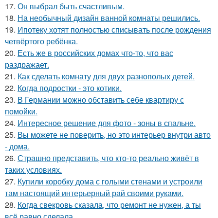
17.
Он выбрал быть счастливым.
18.
На необычный дизайн ванной комнаты решились.
19.
Ипотеку хотят полностью списывать после рождения
четвёртого ребёнка.
20.
Есть же в российских домах что-то, что вас
раздражает.
21.
Как сделать комнату для двух разнополых детей.
22.
Когда подростки - это котики.
23.
В Германии можно обставить себе квартиру с
помойки.
24.
Интересное решение для фото - зоны в спальне.
25.
Вы можете не поверить, но это интерьер внутри авто
- дома.
26.
Страшно представить, что кто-то реально живёт в
таких условиях.
27.
Купили коробку дома с голыми стенами и устроили
там настоящий интерьерный рай своими руками.
28.
Когда свекровь сказала, что ремонт не нужен, а ты
всё равно сделала.