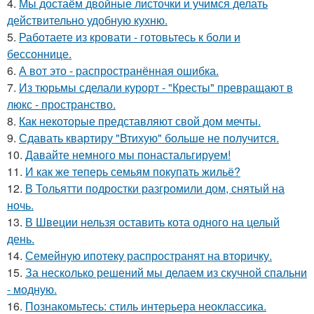
4.
Мы достаём двойные листочки и учимся делать
действительно удобную кухню.
5.
Работаете из кровати - готовьтесь к боли и
бессоннице.
6.
А вот это - распространённая ошибка.
7.
Из тюрьмы сделали курорт - "Кресты" превращают в
люкс - пространство.
8.
Как некоторые представляют свой дом мечты.
9.
Сдавать квартиру "Втихую" больше не получится.
10.
Давайте немного мы понастальгируем!
11.
И как же теперь семьям покупать жильё?
12.
В Тольятти подростки разгромили дом, снятый на
ночь.
13.
В Швеции нельзя оставить кота одного на целый
день.
14.
Семейную ипотеку распространят на вторичку.
15.
За несколько решений мы делаем из скучной спальни
- модную.
16.
Познакомьтесь: стиль интерьера неоклассика.