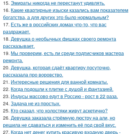
15.
Эмираты никогда не перестанут удивлять.
16.
Какие квартирные изыски казались вам показателем
богатства, а для других это было нормальным?
17.
Есть же в российских домах что-то, что вас
раздражает.
18.
Девушка о необычных фишках своего ремонта
рассказывает.
19.
Мы проверим, есть ли среди подписчиков мастера
ремонта.
20.
Девушка, которая сдаёт квартиру посуточно,
рассказала про воровство.
21.
Интересные решения для ванной комнаты.
22.
Когда подошли к плитке с душой и фантазией.
23.
Индусы массово едут в Россию - рост в 22 раза.
24.
Задача не из простых.
25.
Кто сказал, что холостяки живут аскетично?
26.
Девушка заказала стрёмную люстру на али, но
решила не сдаваться и изменить её под свой вкус.
27.
Когда нет денег купить красивую входную дверь -