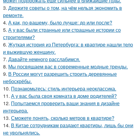
может подорожать ещё сильнее в ближайшие годы.
3.
Держите советы о том, на чём нельзя экономить в
ремонте.
4.
А как, по-вашему, было лучше: до или после?
5.
А у вас были странные или страшные истории со
строителями?
6.
Жуткая история из Петербурга: в квартире нашли тело
и выжившую женщину.
7.
Давайте немного расслабимся.
8.
Мы посвящаем вас в современные модные тренды.
9.
В России могут разрешить строить деревянные
небоскрёбы.
10.
Познакомьтесь: стиль интерьера неоклассика.
11.
А у вас была своя комната в доме родителей?
12.
Попытаемся проверить ваши знания в дизайне
интерьера.
13.
Сможете понять, сколько метров в квартире?
14.
В Китае сотрудникам раздают квартиры, лишь бы они
не увольнялись.