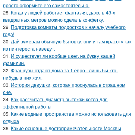
просто оформите его самостоятельно.
28.
Когда у людей работает фантазия, даже в 43-х
квадратных метров можно сделать конфетку.
29.
Подготовка комнаты подростков к началу учебного
года!
30.
Дай зумерам обычную бытовку, они и там красоту как
из пинтереста наведут.
31.
И существует ли вообще цвет, на букву вашей
фамилии.
32.
Французы отдают дома за 1 евро - лишь бы кто-
нибудь в них жил.
33.
История девушки, которая проснулась в страшном
сне.
34.
Как рассчитать диаметр вытяжки котла для
эффективной работы
35.
Какие водные пространства можно использовать для
отдыха
36.
Какие основные достопримечательности Москвы