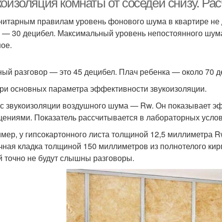
коизоляция комнаты от соседей снизу. Р
нитарным правилам уровень фонового шума в квартире не
 — 30 децибел. Максимальный уровень непостоянного шума
ное.
ый разговор — это 45 децибел. Плач ребенка — около 70 д
три основных параметра эффективности звукоизоляции.
с звукоизоляции воздушного шума — Rw. Он показывает э
ениями. Показатель рассчитывается в лабораторных услов
мер, у гипсокартонного листа толщиной 12,5 миллиметра R
чная кладка толщиной 150 миллиметров из полнотелого кирп
й точно не будут слышны разговоры.