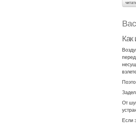
читат
Вас
Как
Возду
перед
несущ
взлете
Поэто
Задел
От шу
устра
Если 