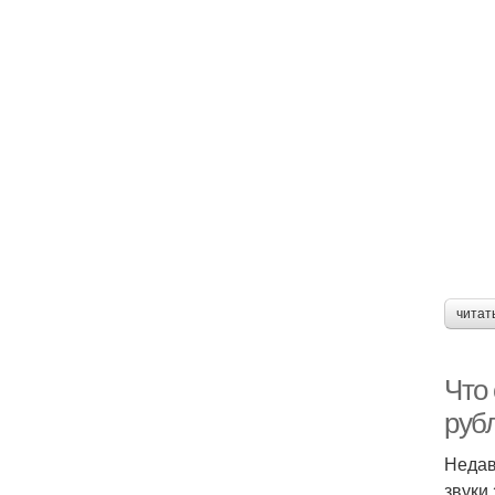
читат
Что 
руб
Недав
звуки