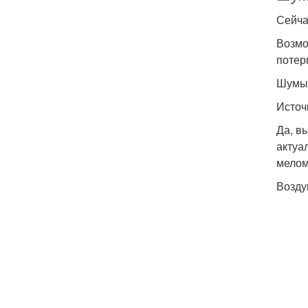
Сейча
Возмо
потер
Шумы 
Источ
Да, в
актуа
мелом
Возд