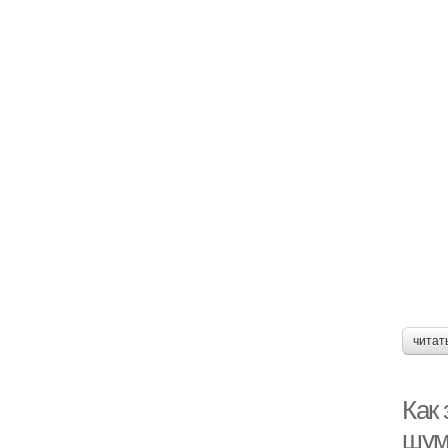
читат
Как
шум