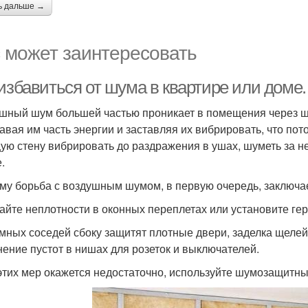
ь дальше →
 может заинтересовать
 избавиться от шума в квартире или доме
шный шум большей частью проникает в помещения через щели
авая им часть энергии и заставляя их вибрировать, что пот
ую стену вибрировать до раздражения в ушах, шуметь за н
.
му борьба с воздушным шумом, в первую очередь, заключае
айте неплотности в оконных переплетах или установите ге
мных соседей сбоку защитят плотные двери, заделка щелей
нение пустот в нишах для розеток и выключателей.
этих мер окажется недостаточно, используйте шумозащитны