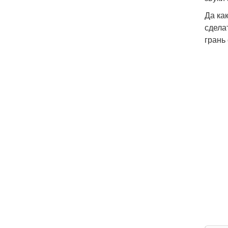
Да ка
сдела
грань