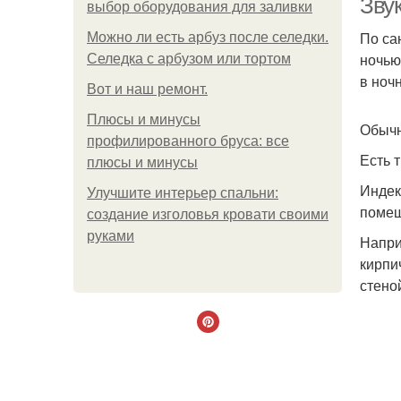
Зву
выбор оборудования для заливки
По са
Можно ли есть арбуз после селедки.
ночью
Селедка с арбузом или тортом
в ноч
Boт и наш ремoнт.
Плюсы и минусы
Обычн
профилированного бруса: все
Есть 
плюсы и минусы
Индек
Улучшите интерьер спальни:
помещ
создание изголовья кровати своими
руками
Напри
кирпи
стено