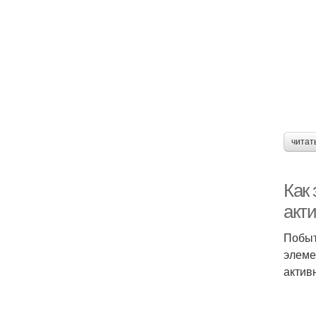
читат
Как
акт
Побыт
элеме
актив