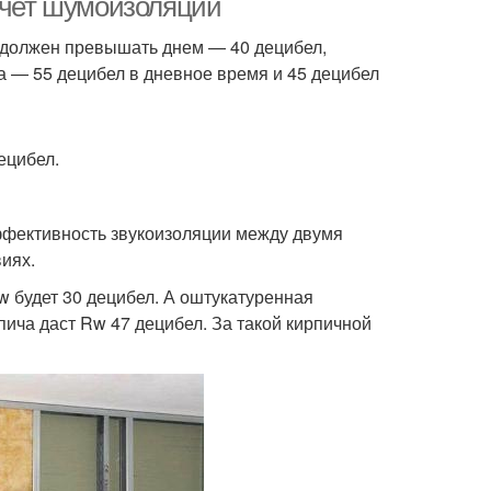
асчет шумоизоляции
 должен превышать днем — 40 децибел,
 — 55 децибел в дневное время и 45 децибел
ецибел.
ффективность звукоизоляции между двумя
иях.
w будет 30 децибел. А оштукатуренная
ича даст Rw 47 децибел. За такой кирпичной