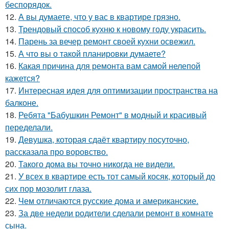
беспорядок.
12.
А вы думаете, что у вас в квартире грязно.
13.
Трендовый способ кухню к новому году украсить.
14.
Парень за вечер ремонт своей кухни освежил.
15.
А что вы о такой планировки думаете?
16.
Какая причина для ремонта вам самой нелепой
кажется?
17.
Интересная идея для оптимизации пространства на
балконе.
18.
Ребята "Бабушкин Ремонт" в модный и красивый
переделали.
19.
Девушка, которая сдаёт квартиру посуточно,
рассказала про воровство.
20.
Такого дома вы точно никогда не видели.
21.
У всех в квартире есть тот самый косяк, который до
сих пор мозолит глаза.
22.
Чем отличаются русские дома и американские.
23.
За две недели родители сделали ремонт в комнате
сына.