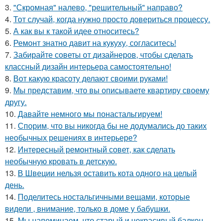
3.
"Скромная" налево, "решительный" направо?
4.
Тот случай, когда нужно просто довериться процессу.
5.
А как вы к такой идее относитесь?
6.
Ремонт знатно давит на кукуху, согласитесь!
7.
Забирайте советы от дизайнеров, чтобы сделать
классный дизайн интерьера самостоятельно!
8.
Вот какую красоту делают своими руками!
9.
Мы представим, что вы описываете квартиру своему
другу.
10.
Давайте немного мы понастальгируем!
11.
Спорим, что вы никогда бы не додумались до таких
необычных решениях в интерьере?
12.
Интересный ремонтный совет, как сделать
необычную кровать в детскую.
13.
В Швеции нельзя оставить кота одного на целый
день.
14.
Поделитесь ностальгичными вещами, которые
видели , внимание, только в доме у бабушки.
15.
Мы напоминаем, что старый и некрасивый балкон -