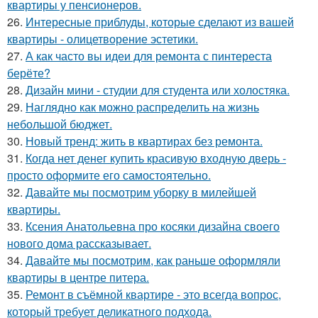
квартиры у пенсионеров.
26.
Интересные приблуды, которые сделают из вашей
квартиры - олицетворение эстетики.
27.
А как часто вы идеи для ремонта с пинтереста
берёте?
28.
Дизайн мини - студии для студента или холостяка.
29.
Наглядно как можно распределить на жизнь
небольшой бюджет.
30.
Новый тренд: жить в квартирах без ремонта.
31.
Когда нет денег купить красивую входную дверь -
просто оформите его самостоятельно.
32.
Давайте мы посмотрим уборку в милейшей
квартиры.
33.
Ксения Анатольевна про косяки дизайна своего
нового дома рассказывает.
34.
Давайте мы посмотрим, как раньше оформляли
квартиры в центре питера.
35.
Ремонт в съёмной квартире - это всегда вопрос,
который требует деликатного подхода.