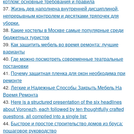
котлом: основные требования и правила
37.
Жизнь дев наполнена внутренней дисциплиной,
непрерывным контролем и десятками тряпочек для
уборки.
38.
Какие хостелы в Москве самые популярные среди
бюджетных туристов
39.
Как защитить мебель во время ремонта: лучшие
варианты
40.
Где можно посмотреть современные театральные
постановки
41.
Почему защитная пленка для окон необходима при
ремонте
42.
Легкие и Надежные Способы Закрыть Мебель На
Время Ремонта
43.
Here is a structured presentation of the six headlines
about Voronezh, each followed by ten thoughtfully crafted
questions, all compiled into a single list:
44.
Быстрое и простое строительство домов из бруса:
пошаговое руководство