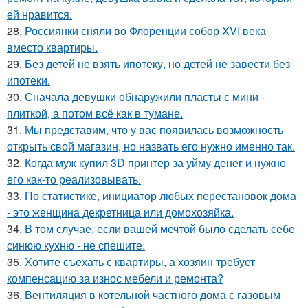
ей нравится.
28.
Россиянки сняли во Флоренции собор XVI века
вместо квартиры.
29.
Без детей не взять ипотеку, но детей не завести без
ипотеки.
30.
Сначала девушки обнаружили пласты с мини -
плиткой, а потом всё как в тумане.
31.
Мы представим, что у вас появилась возможность
открыть свой магазин, но назвать его нужно именно так.
32.
Когда муж купил 3D принтер за уйму денег и нужно
его как-то реализовывать.
33.
По статистике, инициатор любых перестановок дома
- это женщина декретница или домохозяйка.
34.
В том случае, если вашей мечтой было сделать себе
синюю кухню - не спешите.
35.
Хотите съехать с квартиры, а хозяин требует
компенсацию за износ мебели и ремонта?
36.
Вентиляция в котельной частного дома с газовым