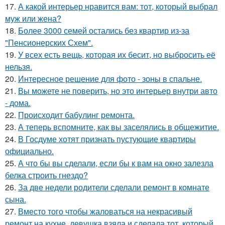
17.
А какой интерьер нравится вам: тот, который выбрал
муж или жена?
18.
Более 3000 семей остались без квартир из-за
"Пенсионерских Схем".
19.
У всех есть вещь, которая их бесит, но выбросить её
нельзя.
20.
Интересное решение для фото - зоны в спальне.
21.
Вы можете не поверить, но это интерьер внутри авто
- дома.
22.
Происходит бабулинг ремонта.
23.
А теперь вспомните, как вы заселялись в общежитие.
24.
В Госдуме хотят признать пустующие квартиры
официально.
25.
А что бы вы сделали, если бы к вам на окно залезла
белка строить гнездо?
26.
За две недели родители сделали ремонт в комнате
сына.
27.
Вместо того чтобы жаловаться на некрасивый
ремонт на кухне, девушка взяла и сделала тот, который