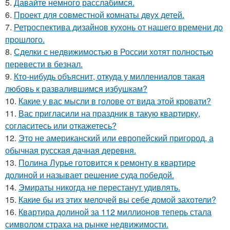
5.
Давайте немного расслабимся.
6.
Проект для совместной комнаты двух детей.
7.
Ретроспектива дизайнов кухонь от нашего времени до
прошлого.
8.
Сделки с недвижимостью в России хотят полностью
перевести в безнал.
9.
Кто-нибудь объяснит, откуда у миллениалов такая
любовь к развалившимся избушкам?
10.
Какие у вас мысли в голове от вида этой кровати?
11.
Вас пригласили на праздник в такую квартирку,
согласитесь или откажетесь?
12.
Это не американский или европейский пригород, а
обычная русская дачная деревня.
13.
Полина Лурье готовится к ремонту в квартире
долиной и называет решение суда победой.
14.
Эмираты никогда не перестанут удивлять.
15.
Какие бы из этих мелочей вы себе домой захотели?
16.
Квартира долиной за 112 миллионов теперь стала
символом страха на рынке недвижимости.