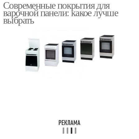
Современные покрытия для
Покрытие на
Покрытие из ламината
варочной панели: какое лучше
безопасность
выбрать
Покрытие из дерева
Индукционные панели
Покрытие на
энергопотребление