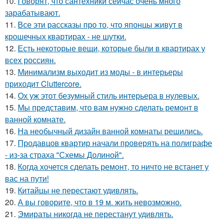
10.
Говорят, что сантехники сейчас очень много
зарабатывают.
11.
Все эти рассказы про то, что японцы живут в
крошечных квартирах - не шутки.
12.
Есть некоторые вещи, которые были в квартирах у
всех россиян.
13.
Минимализм выходит из моды - в интерьеры
приходит Cluttercore.
14.
Ох уж этот безумный стиль интерьера в нулевых.
15.
Мы представим, что вам нужно сделать ремонт в
ванной комнате.
16.
На необычный дизайн ванной комнаты решились.
17.
Продавцов квартир начали проверять на полиграфе
- из-за страха "Схемы Долиной".
18.
Когда хочется сделать ремонт, то ничто не встанет у
вас на пути!
19.
Китайцы не перестают удивлять.
20.
А вы говорите, что в 19 м. жить невозможно.
21.
Эмираты никогда не перестанут удивлять.