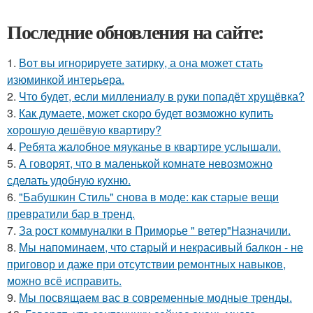
Последние обновления на сайте:
1.
Вот вы игнорируете затирку, а она может стать
изюминкой интерьера.
2.
Что будет, если миллениалу в руки попадёт хрущёвка?
3.
Как думаете, может скоро будет возможно купить
хорошую дешёвую квартиру?
4.
Ребята жалобное мяуканье в квартире услышали.
5.
А говорят, что в маленькой комнате невозможно
сделать удобную кухню.
6.
"Бабушкин Стиль" снова в моде: как старые вещи
превратили бар в тренд.
7.
За рост коммуналки в Приморье " ветер"Назначили.
8.
Мы напоминаем, что старый и некрасивый балкон - не
приговор и даже при отсутствии ремонтных навыков,
можно всё исправить.
9.
Мы посвящаем вас в современные модные тренды.