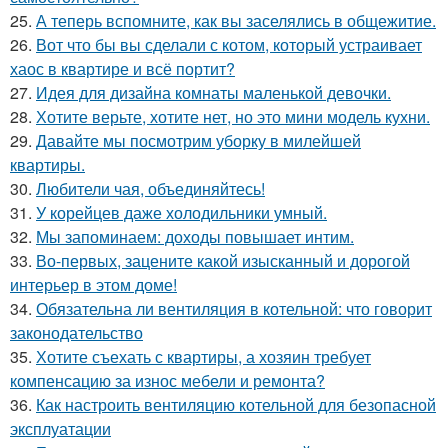
25.
А теперь вспомните, как вы заселялись в общежитие.
26.
Вот что бы вы сделали с котом, который устраивает
хаос в квартире и всё портит?
27.
Идея для дизайна комнаты маленькой девочки.
28.
Хотите верьте, хотите нет, но это мини модель кухни.
29.
Давайте мы посмотрим уборку в милейшей
квартиры.
30.
Любители чая, объединяйтесь!
31.
У корейцев даже холодильники умный.
32.
Мы запоминаем: доходы повышает интим.
33.
Во-первых, зацените какой изысканный и дорогой
интерьер в этом доме!
34.
Обязательна ли вентиляция в котельной: что говорит
законодательство
35.
Хотите съехать с квартиры, а хозяин требует
компенсацию за износ мебели и ремонта?
36.
Как настроить вентиляцию котельной для безопасной
эксплуатации