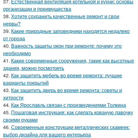
37.
Естественная вентиляция котельной и кухни: основы
организации и преимущества
38.
Хотите сохранить качественные ремонт и свои
нервы?
39.
Какие природные заповедники находятся недалеко
от города
40.
Важность защиты окон при ремонте: почему это
необходимо
41.
Какие современные сооружения, такие как высотные
здания, можно посмотреть
42.
Как защитить мебель во время ремонта: лучшие
варианты покрытий
43.
Как защитить дверь во время ремонта: советы и
хитрости
44.
Как Ярославль связан с произведениями Толкина
45.
Пошаговая инструкция: как сделать кованую лавочку
своими руками
46.
Современные конструкции металлических скамеек:
выбор дизайна для вашего интерьера