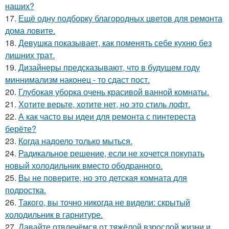
наших?
17.
Ещё одну подборку благородных цветов для ремонта
дома ловите.
18.
Девушка показывает, как поменять себе кухню без
лишних трат.
19.
Дизайнеры предсказывают, что в будущем году
миннимализм наконец - то сдаст пост.
20.
Глубокая уборка очень красивой ванной комнаты.
21.
Хотите верьте, хотите нет, но это стиль лофт.
22.
А как часто вы идеи для ремонта с пинтереста
берёте?
23.
Когда надоело только мыться.
24.
Радикальное решение, если не хочется покупать
новый холодильник вместо ободранного.
25.
Вы не поверите, но это детская комната для
подростка.
26.
Такого, вы точно никогда не видели: скрытый
холодильник в гарнитуре.
27.
Давайте отвлечёмся от тяжёлой взрослой жизни и