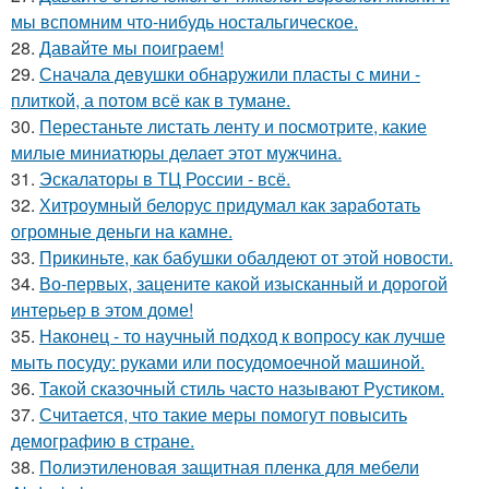
мы вспомним что-нибудь ностальгическое.
28.
Давайте мы поиграем!
29.
Сначала девушки обнаружили пласты с мини -
плиткой, а потом всё как в тумане.
30.
Перестаньте листать ленту и посмотрите, какие
милые миниатюры делает этот мужчина.
31.
Эскалаторы в ТЦ России - всё.
32.
Хитроумный белорус придумал как заработать
огромные деньги на камне.
33.
Прикиньте, как бабушки обалдеют от этой новости.
34.
Во-первых, зацените какой изысканный и дорогой
интерьер в этом доме!
35.
Наконец - то научный подход к вопросу как лучше
мыть посуду: руками или посудомоечной машиной.
36.
Такой сказочный стиль часто называют Рустиком.
37.
Считается, что такие меры помогут повысить
демографию в стране.
38.
Полиэтиленовая защитная пленка для мебели