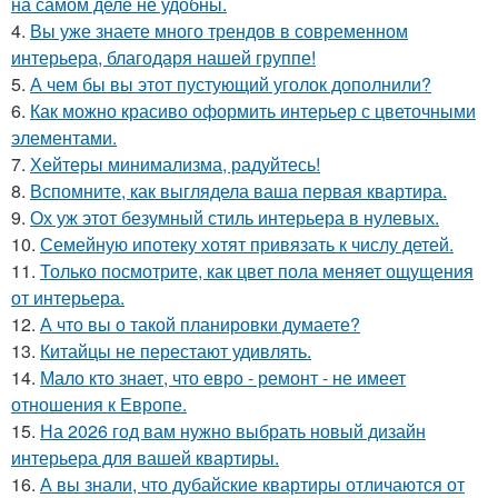
на самом деле не удобны.
4.
Вы уже знаете много трендов в современном
интерьера, благодаря нашей группе!
5.
А чем бы вы этот пустующий уголок дополнили?
6.
Как можно красиво оформить интерьер с цветочными
элементами.
7.
Хейтеры минимализма, радуйтесь!
8.
Вспомните, как выглядела ваша первая квартира.
9.
Ох уж этот безумный стиль интерьера в нулевых.
10.
Семейную ипотеку хотят привязать к числу детей.
11.
Только посмотрите, как цвет пола меняет ощущения
от интерьера.
12.
А что вы о такой планировки думаете?
13.
Китайцы не перестают удивлять.
14.
Мало кто знает, что евро - ремонт - не имеет
отношения к Европе.
15.
На 2026 год вам нужно выбрать новый дизайн
интерьера для вашей квартиры.
16.
А вы знали, что дубайские квартиры отличаются от