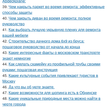
Abdeckplane:
39.
Чем накрыть паркет во время ремонта: эффективные
способы защиты
40.
Чем закрыть диван во время ремонта: полное
руководство
41.
Как выбрать лучшую укрывную пленку для ремонта
вашей мебели
42.
Строительство дачного дома 6х9 из бруса:
пошаговое руководство от начала до конца
43.
Какие интересные факты о московском транспорте
знают немногие
44.
Как сделать скамейку из профильной трубы своими
руками: пошаговая инструкция
45.
Какие культурные события привлекают туристов в
Москву
46.
Да что вы об уюте знаете.
47.
Какие возможности для шопинга есть в Обнинске
48.
Какие уникальные природные места можно найти в
черте города