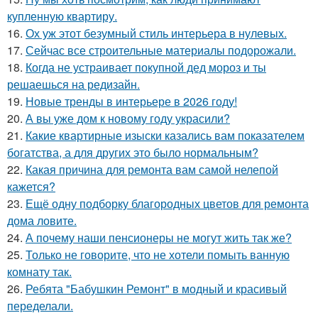
купленную квартиру.
16.
Ох уж этот безумный стиль интерьера в нулевых.
17.
Сейчас все строительные материалы подорожали.
18.
Когда не устраивает покупной дед мороз и ты
решаешься на редизайн.
19.
Новые тренды в интерьере в 2026 году!
20.
А вы уже дом к новому году украсили?
21.
Какие квартирные изыски казались вам показателем
богатства, а для других это было нормальным?
22.
Какая причина для ремонта вам самой нелепой
кажется?
23.
Ещё одну подборку благородных цветов для ремонта
дома ловите.
24.
А почему наши пенсионеры не могут жить так же?
25.
Только не говорите, что не хотели помыть ванную
комнату так.
26.
Ребята "Бабушкин Ремонт" в модный и красивый
переделали.