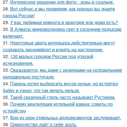
27.
Интересное решение для фото - зоны в спальне.
28.
Вот сейчас и мы проверим, как хорошо вы знаете
города России!
29.
У вас любимая комната в квартире или дома есть?
30.
В Алматы микроволновка свет в соседнем подъезде
включает.
31.
Некоторые цвета интерьера действительно могут
создавать дискомфорт и влиять на настроение.
32.
130 малых городов России под угрозой
исчезновения.
33.
Оказывается, мы даже с резинками на холодильнике
неправильно поступали.
34.
Парень хотел выбросить мусор ночью, но встретил
бабку и узнал, что так делать нельзя.
35.
Такой сказочный стиль часто называют Рустиком.
36.
Почему вентиляция котельной важна: советы по
устройству
37.
Вид из окон отдельных аплодисментов заслуживает.
38.
Одиночество даёт о себе знать.