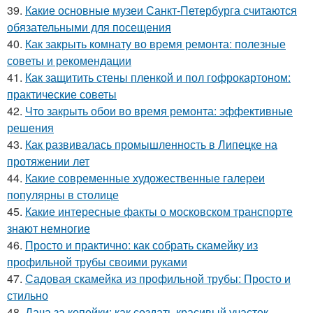
39.
Какие основные музеи Санкт-Петербурга считаются
обязательными для посещения
40.
Как закрыть комнату во время ремонта: полезные
советы и рекомендации
41.
Как защитить стены пленкой и пол гофрокартоном:
практические советы
42.
Что закрыть обои во время ремонта: эффективные
решения
43.
Как развивалась промышленность в Липецке на
протяжении лет
44.
Какие современные художественные галереи
популярны в столице
45.
Какие интересные факты о московском транспорте
знают немногие
46.
Просто и практично: как собрать скамейку из
профильной трубы своими руками
47.
Садовая скамейка из профильной трубы: Просто и
стильно
48.
Дача за копейки: как создать красивый участок