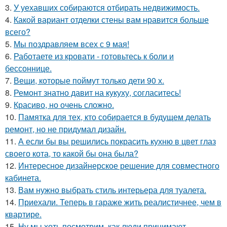
3.
У уехавших собираются отбирать недвижимость.
4.
Какой вариант отделки стены вам нравится больше
всего?
5.
Мы поздравляем всех с 9 мая!
6.
Работаете из кровати - готовьтесь к боли и
бессоннице.
7.
Вещи, которые поймут только дети 90 х.
8.
Ремонт знатно давит на кукуху, согласитесь!
9.
Красиво, но очень сложно.
10.
Памятка для тех, кто собирается в будущем делать
ремонт, но не придумал дизайн.
11.
А если бы вы решились покрасить кухню в цвет глаз
своего кота, то какой бы она была?
12.
Интересное дизайнерское решение для совместного
кабинета.
13.
Вам нужно выбрать стиль интерьера для туалета.
14.
Приехали. Теперь в гараже жить реалистичнее, чем в
квартире.
15.
Ну мы хоть посмотрим, как люди принимают