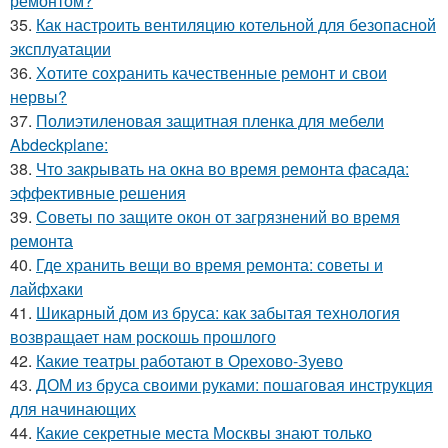
ремонтом?
35.
Как настроить вентиляцию котельной для безопасной
эксплуатации
36.
Хотите сохранить качественные ремонт и свои
нервы?
37.
Полиэтиленовая защитная пленка для мебели
Abdeckplane:
38.
Что закрывать на окна во время ремонта фасада:
эффективные решения
39.
Советы по защите окон от загрязнений во время
ремонта
40.
Где хранить вещи во время ремонта: советы и
лайфхаки
41.
Шикарный дом из бруса: как забытая технология
возвращает нам роскошь прошлого
42.
Какие театры работают в Орехово-Зуево
43.
ДОМ из бруса своими руками: пошаговая инструкция
для начинающих
44.
Какие секретные места Москвы знают только