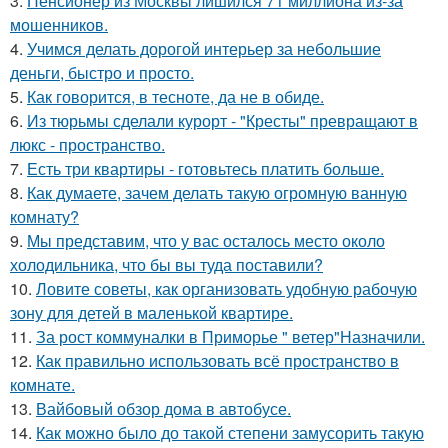
3.
Пенсионер из Москвы лишился 71 миллиона из-за
мошенников.
4.
Учимся делать дорогой интерьер за небольшие
деньги, быстро и просто.
5.
Как говорится, в тесноте, да не в обиде.
6.
Из тюрьмы сделали курорт - "Кресты" превращают в
люкс - пространство.
7.
Есть три квартиры - готовьтесь платить больше.
8.
Как думаете, зачем делать такую огромную ванную
комнату?
9.
Мы представим, что у вас осталось место около
холодильника, что бы вы туда поставили?
10.
Ловите советы, как организовать удобную рабочую
зону для детей в маленькой квартире.
11.
За рост коммуналки в Приморье " ветер"Назначили.
12.
Как правильно использовать всё пространство в
комнате.
13.
Вайбовый обзор дома в автобусе.
14.
Как можно было до такой степени замусорить такую