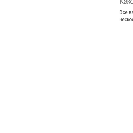
Како
Все в
неско