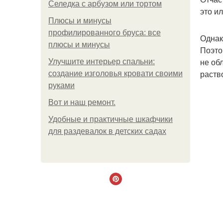
Селедка с арбузом или тортом
это и
Плюсы и минусы
профилированного бруса: все
Однак
плюсы и минусы
Поэто
не об
Улучшите интерьер спальни:
раств
создание изголовья кровати своими
руками
Boт и наш ремoнт.
Удобные и практичные шкафчики
для раздевалок в детских садах