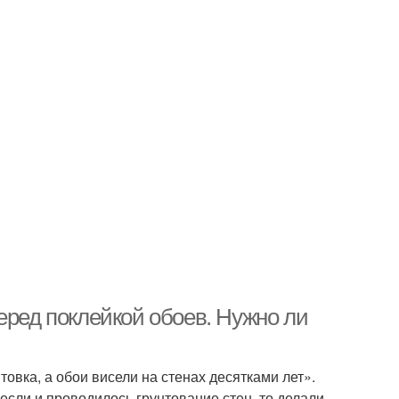
еред поклейкой обоев. Нужно ли
товка, а обои висели на стенах десятками лет».
если и проводилось грунтование стен, то делали