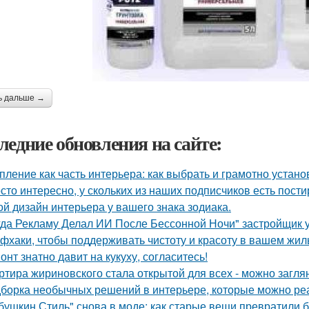
ь дальше →
ледние обновления на сайте:
пление как часть интерьера: как выбрать и грамотно устан
сто интересно, у скольких из наших подписчиков есть пост
ой дизайн интерьера у вашего знака зодиака.
гда Рекламу Делал ИИ После Бессонной Ночи" застройщик 
фхаки, чтобы поддерживать чистоту и красоту в вашем жил
онт знатно давит на кукуху, согласитесь!
ртира жириновского стала открытой для всех - можно заглян
борка необычных решений в интерьере, которые можно реа
бушкин Стиль" снова в моде: как старые вещи превратили б