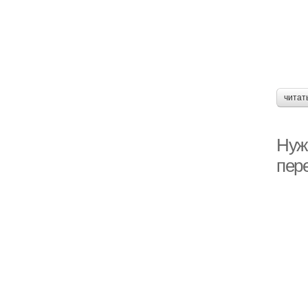
читат
Нуж
пер