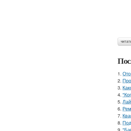
читат
Пос
1.
Ото
2.
Про
3.
Как
4.
"Ко
5.
Лай
6.
Рем
7.
Ква
8.
Под
9.
"Ба