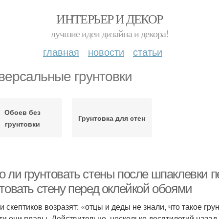
ИНТЕРЬЕР И ДЕКОР
лучшие идеи дизайна и декора!
главная
новости
статьи
версальные грунтовки
Обоев без
Грунтовка для стен
грунтовки
о ли грунтовать стены после шпаклевки п
нтовать стену перед оклейкой обоями
и скептиков возразят: «отцы и деды не знали, что такое грун
ти они правы. Действительно, несколько десятилетий назад 