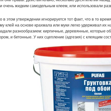
ли очень жидким самодельным клеем, или использовали ра
о в этом утверждении игнорируется тот факт, что в то врем
му клей на основе крахмала или муки легко удерживал их на
ладали разнообразием: кирпичные, деревянные, которые о
ором, и бетонные. У них сцепление (адгезия) с клеящим со