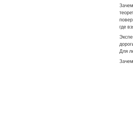
Зачем
теоре
повер
где в
Экспе
дорог
Для л
Зачем