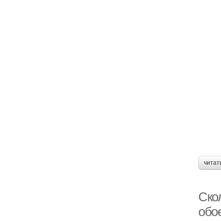
читат
Скол
обо