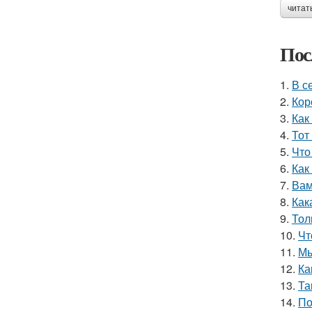
читат
Пос
1.
В с
2.
Кор
3.
Как
4.
Тот
5.
Что
6.
Как
7.
Вам
8.
Как
9.
Тол
10.
Чт
11.
Мы
12.
Ка
13.
Та
14.
По