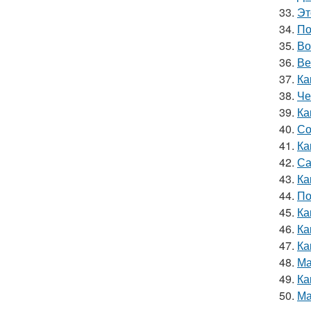
33.
Эт
34.
По
35.
Во
36.
Ве
37.
Ка
38.
Че
39.
Ка
40.
Со
41.
Ка
42.
Са
43.
Ка
44.
По
45.
Ка
46.
Ка
47.
Ка
48.
Ма
49.
Ка
50.
Ма