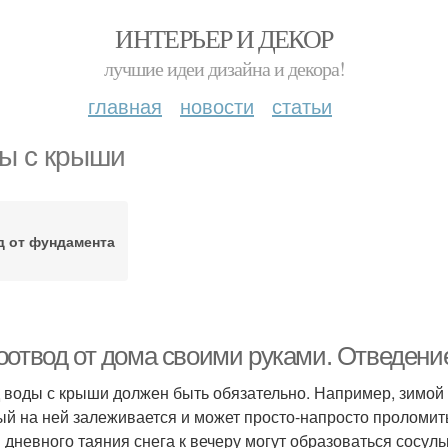
ИНТЕРЬЕР И ДЕКОР
лучшие идеи дизайна и декора!
главная
новости
статьи
ы с крыши
д от фундамента
оотвод от дома своими руками. Отведени
 воды с крыши должен быть обязательно. Например, зимой 
ый на ней залеживается и может просто-напросто проломить
 дневного таяния снега к вечеру могут образоваться сосульк