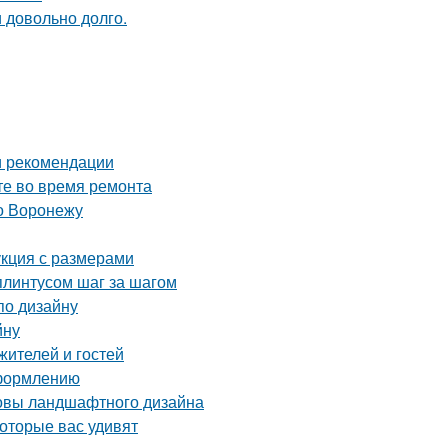
и довольно долго.
и рекомендации
те во время ремонта
о Воронежу
укция с размерами
плинтусом шаг за шагом
по дизайну
йну
жителей и гостей
оформлению
новы ландшафтного дизайна
которые вас удивят