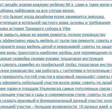
от дизайн знаком каждому ребёнку 90 х. сами в таких жили 
дборка лайфхаков на все случаи жизни.
т что бывает когда дизайном кухни занимается девушка.
нтиляция в котельной частного дома: основы и требования
кова история Троицкого собора в Уфе
м закрыть диван во время ремонта: полное руководство
к эффективно укрыть мебель от пыли при ремонте: советы 
храните вашу мебель целой и невредимой: советы по защи
кие виды транспорта наиболее удобны для перемещения п
довая скамейка своими руками: пошаговая инструкция
к сделать скамейку из профильной трубы: пошаговая инстр
лное руководство: как работать с галтелями и потолочным 
к превратить пустой участок в красивый ландшафт: советы 
к оформить небольшой участок возле дома: советы по диза
кие парки и площади Ульяновска самые популярные среди 
ленькие участки и сады в современном стиле: советы по 
к создать красивый и функциональный дачный участок: ос
ленький участок – большие возможности: 10 дачных идей, 