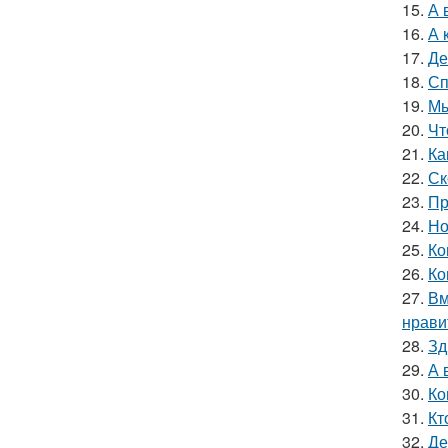
15.
А 
16.
А 
17.
Де
18.
Сп
19.
Мы
20.
Чт
21.
Ка
22.
Ск
23.
Пр
24.
Но
25.
Ко
26.
Ко
27.
Вм
нрави
28.
Зд
29.
А 
30.
Ко
31.
Кт
32.
Де