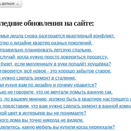
ь дальше →
ледние обновления на сайте:
емье децла снова разгорается квартирный конфликт.
отко о дизайне квартир разных поколений.
 правильно планировать детскую спальню.
 случай, когда нужно просто довериться процессу.
 будет, если миллениалу в руки попадёт хрущёвка?
 говорится, всё новое - это хорошо забытое старое.
 нужно сделать ремонт в сталинке.
ая кухня вам по дизайну и почему нравится?
ько не говорите, что не мечтали помыть ванную так.
о, по вашему мнению, должно быть в квартире настоящего 
 представим, что вам нужно сделать ремонт в ванной комн
кой цвет в интерьере вы не понимаете?
кого дома вы точно никогда не видели.
делитесь, какую мебель вы купили когда переехали?