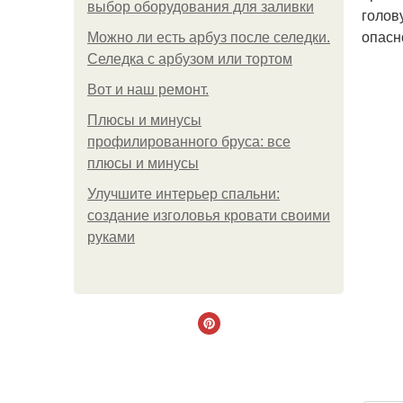
выбор оборудования для заливки
голов
опасн
Можно ли есть арбуз после селедки.
Селедка с арбузом или тортом
Boт и наш ремoнт.
Плюсы и минусы
профилированного бруса: все
плюсы и минусы
Улучшите интерьер спальни:
создание изголовья кровати своими
руками