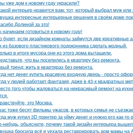
вы уже дом к новому году украсили?
какой интерьер нравится вам: тот, который выбрал муж или
вушка интересные интерьерные решения в своём доме пок
асибо Долиной за это!
 начинаем готовиться к новому году!
о будет, если дизайном комнаты займутся две креативные а
к из базового пластикового подоконника сделать модный.
олько в итоге мусора они из этого дома вытащили.
едставьте, что вы поселились в квартиру без ремонта.
вый тренд: жить в квартирах без ремонта.
гда нет денег купить красивую входную дверь - просто офор
гда у людей работает фантазия, даже в 43-х квадратных ме
есто того чтобы жаловаться на некрасивый ремонт на кухне
тся.
равствуйте, это Москва.
вас тоже бесят фильмы ужасов, в которых семья не съезжа
гда муж купил 3D принтер за уйму денег и нужно его как-то
о-нибудь, объясните, почему такой дизайн интерьера выше
вушка бросила всё и уехала реставрировать дом мамы на 