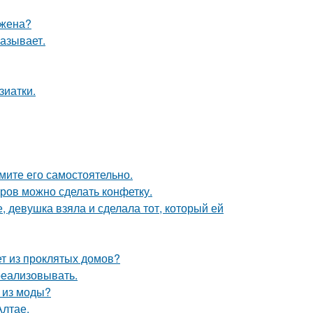
 жена?
азывает.
зиатки.
мите его самостоятельно.
тров можно сделать конфетку.
, девушка взяла и сделала тот, который ей
ет из проклятых домов?
 реализовывать.
л из моды?
Алтае.