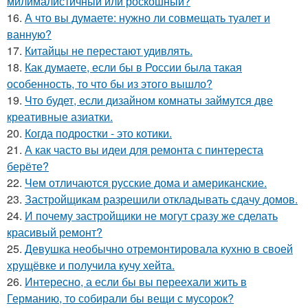
милималистичный или роскошный?
16.
А что вы думаете: нужно ли совмещать туалет и
ванную?
17.
Китайцы не перестают удивлять.
18.
Как думаете, если бы в России была такая
особенность, то что бы из этого вышло?
19.
Что будет, если дизайном комнаты займутся две
креативные азиатки.
20.
Когда подростки - это котики.
21.
А как часто вы идеи для ремонта с пинтереста
берёте?
22.
Чем отличаются русские дома и американские.
23.
Застройщикам разрешили откладывать сдачу домов.
24.
И почему застройщики не могут сразу же сделать
красивый ремонт?
25.
Девушка необычно отремонтировала кухню в своей
хрущёвке и получила кучу хейта.
26.
Интересно, а если бы вы переехали жить в
Германию, то собирали бы вещи с мусорок?