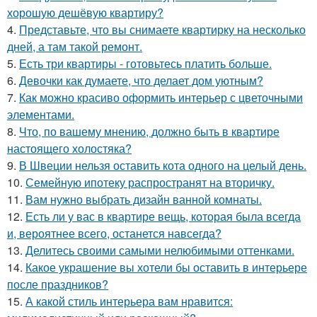
хорошую дешёвую квартиру?
4.
Представьте, что вы снимаете квартирку на несколько
дней, а там такой ремонт.
5.
Есть три квартиры - готовьтесь платить больше.
6.
Девочки как думаете, что делает дом уютным?
7.
Как можно красиво оформить интерьер с цветочными
элементами.
8.
Что, по вашему мнению, должно быть в квартире
настоящего холостяка?
9.
В Швеции нельзя оставить кота одного на целый день.
10.
Семейную ипотеку распространят на вторичку.
11.
Вам нужно выбрать дизайн ванной комнаты.
12.
Есть ли у вас в квартире вещь, которая была всегда
и, вероятнее всего, останется навсегда?
13.
Делитесь своими самыми нелюбимыми оттенками.
14.
Какое украшение вы хотели бы оставить в интерьере
после праздников?
15.
А какой стиль интерьера вам нравится: