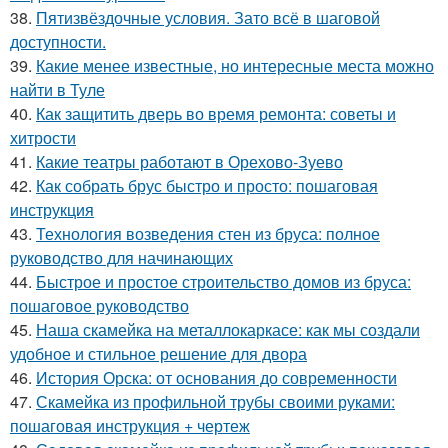
38.
Пятизвёздочные условия. Зато всё в шаговой
доступности.
39.
Какие менее известные, но интересные места можно
найти в Туле
40.
Как защитить дверь во время ремонта: советы и
хитрости
41.
Какие театры работают в Орехово-Зуево
42.
Как собрать брус быстро и просто: пошаговая
инструкция
43.
Технология возведения стен из бруса: полное
руководство для начинающих
44.
Быстрое и простое строительство домов из бруса:
пошаговое руководство
45.
Наша скамейка на металлокаркасе: как мы создали
удобное и стильное решение для двора
46.
История Орска: от основания до современности
47.
Скамейка из профильной трубы своими руками:
пошаговая инструкция + чертеж