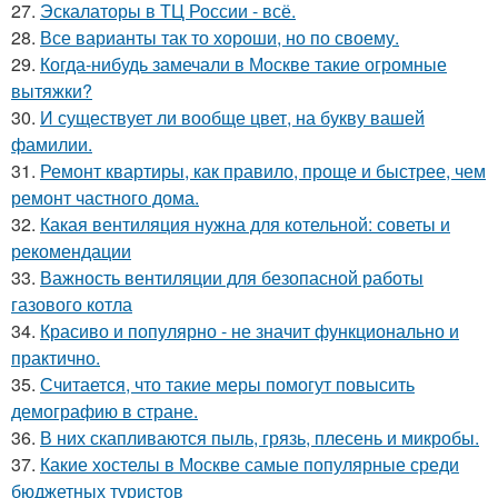
27.
Эскалаторы в ТЦ России - всё.
28.
Все варианты так то хороши, но по своему.
29.
Когда-нибудь замечали в Москве такие огромные
вытяжки?
30.
И существует ли вообще цвет, на букву вашей
фамилии.
31.
Ремонт квартиры, как правило, проще и быстрее, чем
ремонт частного дома.
32.
Какая вентиляция нужна для котельной: советы и
рекомендации
33.
Важность вентиляции для безопасной работы
газового котла
34.
Красиво и популярно - не значит функционально и
практично.
35.
Считается, что такие меры помогут повысить
демографию в стране.
36.
В них скапливаются пыль, грязь, плесень и микробы.
37.
Какие хостелы в Москве самые популярные среди
бюджетных туристов