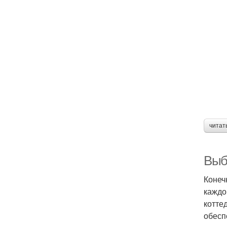
читат
Выб
Конеч
каждо
котте
обесп