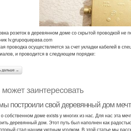
овка розеток в деревянном доме со скрытой проводкой не п
ник lv.grupoquepasa.com
ая проводка осуществляется за счет укладки кабелей в сп
иалов, и проводится в следующем порядке:
ь дальше →
 может заинтересовать
 мы построили свой деревянный дом меч
 о собственном доме exists у многих из нас. Для нас эта ме
оить деревянный дом. Этот путь был наполнен как радостью,
который стал нашим уютным уголком. В этой статье мы расск