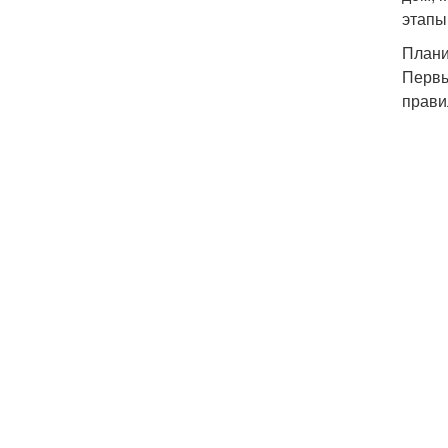
этапы
План
Первы
прави