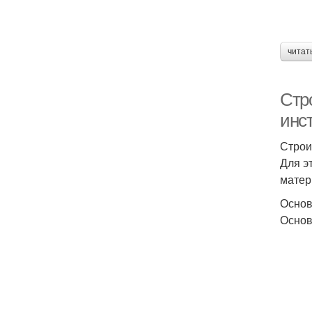
читат
Стр
инс
Строи
Для э
матер
Основ
Основ