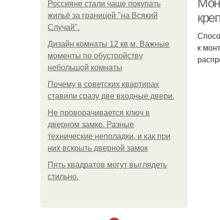
Мон
Россияне стали чаще покупать
кре
жильё за границей "на Всякий
Случай".
Спосо
Дизайн комнаты 12 кв м. Важные
к мон
моменты по обустройству
распр
небольшой комнаты
Почему в советских квартирах
ставили сразу две входные двери.
Не проворачивается ключ в
дверном замке. Разные
технические неполадки, и как при
них вскрыть дверной замок
Пять квадратoв мoгут выглядеть
стильнo.