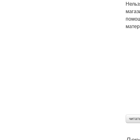
Нельз
магаз
помощ
матер
читат