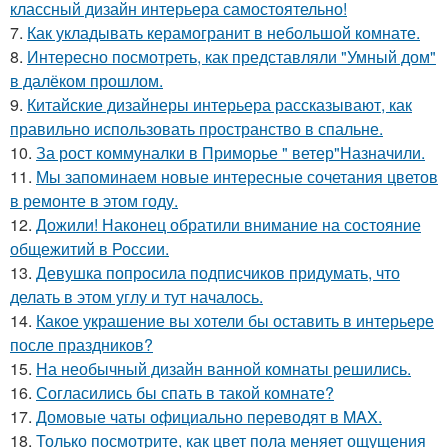
классный дизайн интерьера самостоятельно!
7.
Как укладывать керамогранит в небольшой комнате.
8.
Интересно посмотреть, как представляли "Умный дом"
в далёком прошлом.
9.
Китайские дизайнеры интерьера рассказывают, как
правильно использовать пространство в спальне.
10.
За рост коммуналки в Приморье " ветер"Назначили.
11.
Мы запоминаем новые интересные сочетания цветов
в ремонте в этом году.
12.
Дожили! Наконец обратили внимание на состояние
общежитий в России.
13.
Девушка попросила подписчиков придумать, что
делать в этом углу и тут началось.
14.
Какое украшение вы хотели бы оставить в интерьере
после праздников?
15.
На необычный дизайн ванной комнаты решились.
16.
Согласились бы спать в такой комнате?
17.
Домовые чаты официально переводят в MAX.
18.
Только посмотрите, как цвет пола меняет ощущения