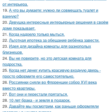
от интерьера.
19.
А что вы думаете: нужно ли совмещать туалет и
ванную?
20.
Девушка интересные интерьерные решения в своём
доме показывает.
21.
Когда надоело только мыться.
22.
Льготная ипотека за обещание ребёнка завести.
23.
Идея для дизайна комнаты для разнополых
близнецов.
24.
Вы не поверите, но это детская комната для
подростка.
25.
Когда нет денег купить красивую входную дверь -
просто оформите его самостоятельно.
26.
Россиянки сняли во Флоренции собор XVI века
вместо квартиры.
27.
Вот они и перестали прятаться.
28.
10 лет брака - и земля в подарок.
29.
Давайте мы посмотрим, как раньше оформляли