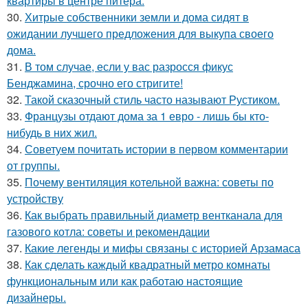
квартиры в центре питера.
30.
Хитрые собственники земли и дома сидят в
ожидании лучшего предложения для выкупа своего
дома.
31.
В том случае, если у вас разросся фикус
Бенджамина, срочно его стригите!
32.
Такой сказочный стиль часто называют Рустиком.
33.
Французы отдают дома за 1 евро - лишь бы кто-
нибудь в них жил.
34.
Советуем почитать истории в первом комментарии
от группы.
35.
Почему вентиляция котельной важна: советы по
устройству
36.
Как выбрать правильный диаметр вентканала для
газового котла: советы и рекомендации
37.
Какие легенды и мифы связаны с историей Арзамаса
38.
Как сделать каждый квадратный метро комнаты
функциональным или как работаю настоящие
дизайнеры.