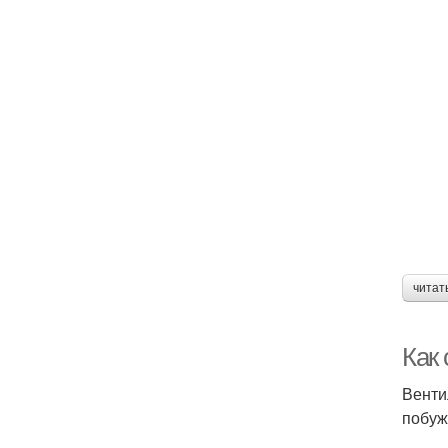
читат
Как
Венти
побуж