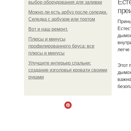
Ест
выбор оборудования для заливки
пре
Можно ли есть арбуз после селедки.
Селедка с арбузом или тортом
Принц
Естес
Boт и наш ремoнт.
дымох
Плюсы и минусы
внутр
профилированного бруса: все
легче
плюсы и минусы
Улучшите интерьер спальни:
Этот 
создание изголовья кровати своими
дымох
руками
важно
безоп