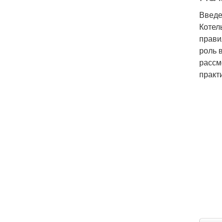
Введ
Котел
прави
роль 
рассм
практ