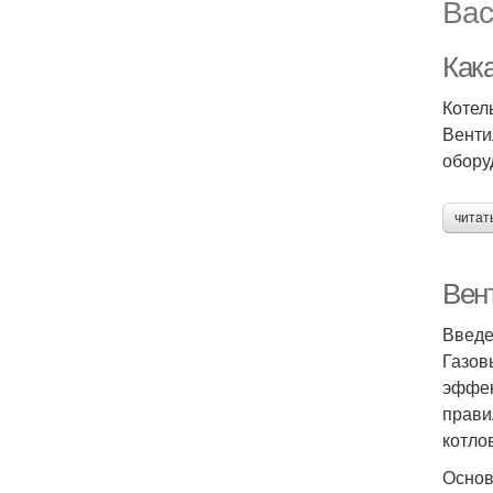
Вас
Как
Котел
Венти
обору
читат
Вен
Введ
Газов
эффек
прави
котло
Основ