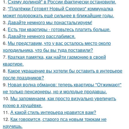
1.
Схему долиной" в России фактически остановили.
2.
"Платёжки Готовят Новый Сюрприз" коммуналка
может подорожать ещё сильнее в ближайшие годы.
3.
Давайте немного мы понастальгируем!
4.
Есть три квартиры - готовьтесь платить больше.
5.
Давайте немного расслабимся.
6.
Мы представим, что у вас осталось место около
холодильника, что бы вы туда поставили?
7.
Краткая памятка, как найти гармонию в своей
квартире.
8.
Какое украшение вы хотели бы оставить в интерьере
после праздников?
9.
Новая волна обманов: теперь квартиры "Отжимают"
не только пенсионеры, но и молодые продавцы.
10.
Мы запоминаем, как просто визуально увеличить
кухню в хрущёвке.
11.
А какой стиль интерьера нравится вам?
12.
Как говорится, старого пса новым трюкам не
научишь.