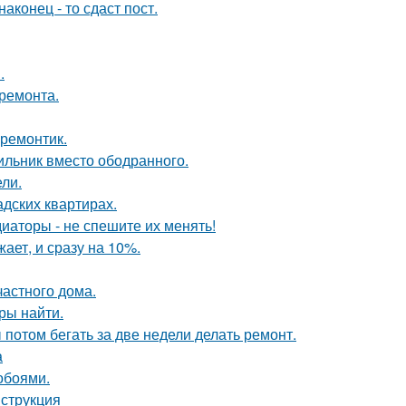
конец - то сдаст пост.
.
 ремонта.
 ремонтик.
ильник вместо ободранного.
ли.
дских квартирах.
диаторы - не спешите их менять!
ает, и сразу на 10%.
частного дома.
ры найти.
ы потом бегать за две недели делать ремонт.
а
обоями.
нструкция