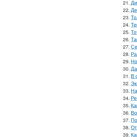
21.
Ди
22.
Де
23.
То
24.
Те
25.
То
26.
Та
27.
Се
28.
Ра
29.
Но
30.
Да
31.
В 
32.
Эк
33.
На
34.
Ре
35.
Ка
36.
Во
37.
По
38.
От
39.
Ка