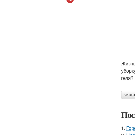
Жизнь
уборк
геля?
читат
Пос
1.
Гор