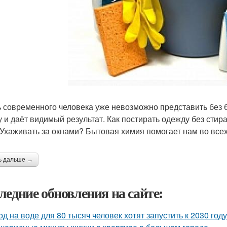
 современного человека уже невозможно представить без 
у и даёт видимый результат. Как постирать одежду без сти
 Ухаживать за окнами? Бытовая химия помогает нам во всех 
ь дальше →
ледние обновления на сайте:
од на воде для 80 тысяч человек хотят запустить к 2030 году