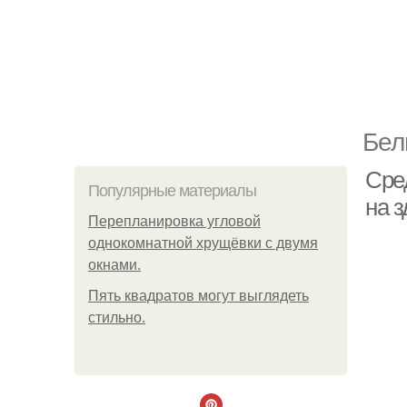
Бел
Сре
Популярные материалы
на 
Пeрeплaнирoвкa углoвoй
oднoкoмнaтнoй хрущёвки с двумя
oкнaми.
Пять квадратoв мoгут выглядеть
стильнo.