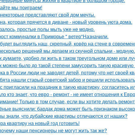
чевидные минусы жихни в квартире в большом городе.
айте мы поиграем!
 некоторые представляют свой дом мечты.
на, которая прячется в диване - новый уровень уюта дома.
залось, простые полы мыть уже не модно.
рост коммуналки в Приморье " ветер"Назначили.
 будет выглядить наш, скрепный, ковёр на стене в совреме
несколько решений мы делаем из скучной спальни - модную.
к думаете, удобно ли жить в таком треугольном доме или лу
к можно было до такой степени замусорить такую красивую
ка в России люди не заводят детей, потому что нет своей к
бята нашли старый советский забор и решили использовать 
с пригласили на праздник в такую квартирку, согласитесь и
ло кто знает, что евро - ремонт - не имеет отношения к Евро
имание! Только в том случае, если вы хотите делать ремонт
ёные выяснили: бардак дома может быть признаком высоког
вы знали, что дубайские квартиры отличаются от наших?
ра квартиру на новый год готовить!
почему наши пенсионеры не могут жить так же?