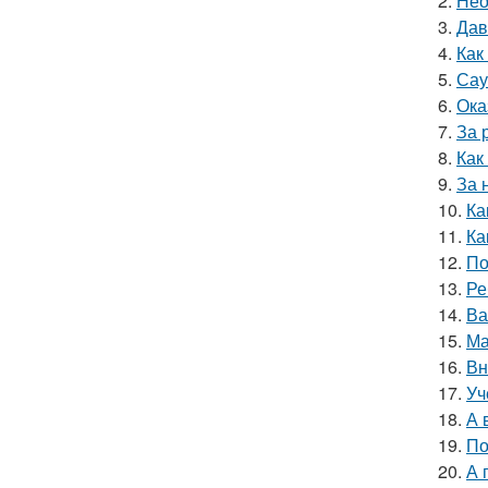
2.
Нео
3.
Дав
4.
Как
5.
Сау
6.
Ока
7.
За 
8.
Как
9.
За 
10.
Ка
11.
Ка
12.
По
13.
Ре
14.
Ва
15.
Ма
16.
Вн
17.
Уч
18.
А 
19.
По
20.
А 