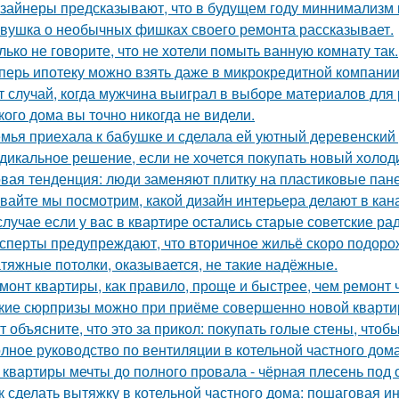
зайнеры предсказывают, что в будущем году миннимализм на
вушка о необычных фишках своего ремонта рассказывает.
лько не говорите, что не хотели помыть ванную комнату так.
перь ипотеку можно взять даже в микрокредитной компании
т случай, когда мужчина выиграл в выборе материалов для
кого дома вы точно никогда не видели.
мья приехала к бабушке и сделала ей уютный деревенский
дикальное решение, если не хочется покупать новый холод
вая тенденция: люди заменяют плитку на пластиковые пане
вайте мы посмотрим, какой дизайн интерьера делают в кана
случае если у вас в квартире остались старые советские ра
сперты предупреждают, что вторичное жильё скоро подорож
тяжные потолки, оказывается, не такие надёжные.
монт квартиры, как правило, проще и быстрее, чем ремонт 
кие сюрпризы можно при приёме совершенно новой кварти
т объясните, что это за прикол: покупать голые стены, чтоб
лное руководство по вентиляции в котельной частного дом
 квартиры мечты до полного провала - чёрная плесень под 
к сделать вытяжку в котельной частного дома: пошаговая и