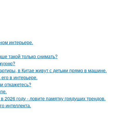
нном интерьере.
чше такой только снимать?
 кухню?
вартиры, в Китае живут с детьми прямо в машине.
его в интерьере.
ли откажетесь?
пе.
 в 2026 году - ловите памятку грядущих трендов.
о интеллекта.