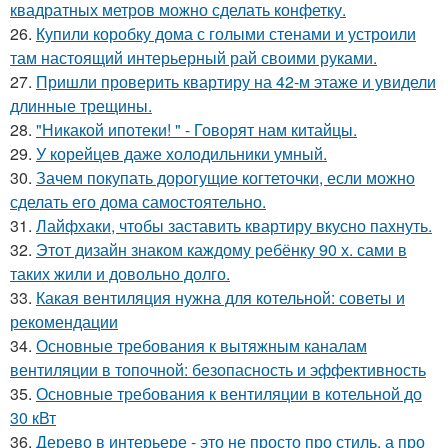
квадратных метров можно сделать конфетку.
26.
Купили коробку дома с голыми стенами и устроили
там настоящий интерьерный рай своими руками.
27.
Пришли проверить квартиру на 42-м этаже и увидели
длинные трещины.
28.
"Никакой ипотеки! " - Говорят нам китайцы.
29.
У корейцев даже холодильники умный.
30.
Зачем покупать дорогущие когтеточки, если можно
сделать его дома самостоятельно.
31.
Лайфхаки, чтобы заставить квартиру вкусно пахнуть.
32.
Этот дизайн знаком каждому ребёнку 90 х. сами в
таких жили и довольно долго.
33.
Какая вентиляция нужна для котельной: советы и
рекомендации
34.
Основные требования к вытяжным каналам
вентиляции в топочной: безопасность и эффективность
35.
Основные требования к вентиляции в котельной до
30 кВт
36.
Дерево в интерьере - это не просто про стиль, а про