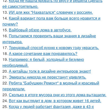
12.
Когда не нашла кровать по вкусу и решила сделать
её самостоятельно.
13.
ИИ для жкх "Нахватался" словечек у россиян.
14.
Какой вариант пола вам больше всего нравится и
почему?
15.
Вайбовый обзор дома в автобусе.
16.
Попытаемся проверить ваши знания в дизайне
интерьера.
17.
Трендовый способ кухню к новому году украсить.
18.
А какое сочетание вам понравилось?
19.
Например: я белый, холодный и безумно
необходимый.
20.
А китайцы толк в дизайне интерьеров знают!
21.
Эмираты никогда не перестанут удивлять.
22.
Ребята "Бабушкин Ремонт" в модный и красивый
переделали.
23.
Сколько в итоге мусора они из этого дома вытащили.
24.
Вот как выглядит в дом, в котором живет 16 детей.
25.
Когда у людей работает фантазия, даже в 43-х