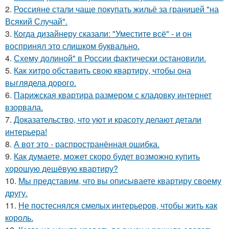
2.
Россияне стали чаще покупать жильё за границей "на
Всякий Случай".
3.
Когда дизайнеру сказали: "Уместите всё" - и он
воспринял это слишком буквально.
4.
Схему долиной" в России фактически остановили.
5.
Как хитро обставить свою квартиру, чтобы она
выглядела дорого.
6.
Парижская квартира размером с кладовку интернет
взорвала.
7.
Доказательство, что уют и красоту делают детали
интерьера!
8.
А вот это - распространённая ошибка.
9.
Как думаете, может скоро будет возможно купить
хорошую дешёвую квартиру?
10.
Мы представим, что вы описываете квартиру своему
другу.
11.
Не постеснялся смелых интерьеров, чтобы жить как
король.