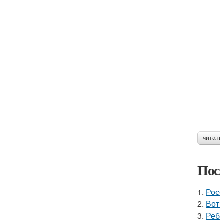
читат
Пос
1.
Рос
2.
Вот
3.
Реб