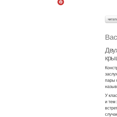
читат
Вас
Дву
кры
Конст
заслу
пары 
назыв
У кла
и тем
встре
случа