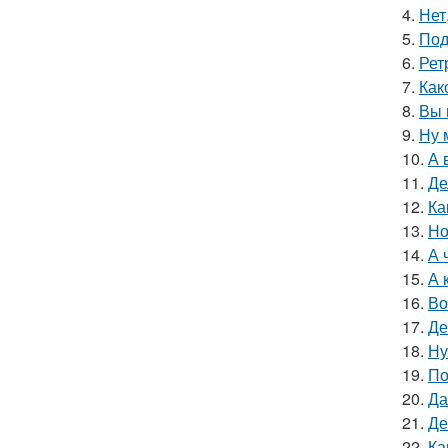
4.
Нет
5.
Под
6.
Рет
7.
Как
8.
Вы 
9.
Ну 
10.
А 
11.
Де
12.
Ка
13.
Но
14.
А 
15.
А 
16.
Во
17.
Де
18.
Ну
19.
По
20.
Да
21.
Де
22.
Ка