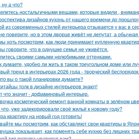
, ну а что?
елитесь ностальгичными вещами, которые видели , внимани
роспектива дизайнов кухонь от нашего времени до прошлог
ой из современных стилей интерьера отзывается у вас в се
не поверите, но в этом дворце живёт не депутат, а обычная
мы хоть посмотрим, как люди принимают купленную квартир
вы говорите, что в однушке семья не уживётся.
литесь своими самыми нелюбимыми оттенками.
к думаете, удобно ли жить в таком треугольном доме или лу
вый тренд в интерьерах 2026 года - творческий беспорядок
что вы о такой планировки думаете?
китайцы толк в дизайне интерьеров знают!
т что значит - дофаминовый интерьер.
вочка косметический ремонт ванной комнаты в зелёном цве
 что, уже задекорировали своё жильё к новому году?
ра квартиру на новый год готовить!
вайте мы посмотрим, как обставляют свои квартиры в Япон
вушка показывает, как поменять себе кухню без лишних тра
кой тип потолка нравится вам?