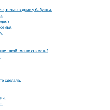
е, только в доме у бабушки.
о.
рдце?
 семья.
у.
чше такой только снимать?
.
те сделала.
ии.
т.