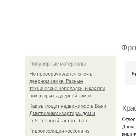
Фро
Популярные материалы
К
Не проворачивается ключ в
дверном замке. Разные
технические неполадки, и как при
них вскрыть дверной замок
Как выглядит недвижимость Вани
Кра
Дмитриенко: квартира, дом и
Отдел
собственный гастро - бар.
Допус
Гидроизоляция кессона из
кирпи