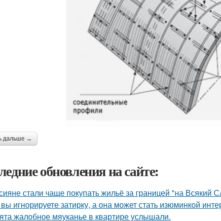
ь дальше →
ледние обновления на сайте:
сияне стали чаще покупать жильё за границей "на Всякий С
 вы игнорируете затирку, а она может стать изюминкой инте
ята жалобное мяуканье в квартире услышали.