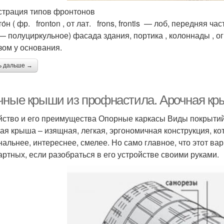
трация типов фронтонов
о́н ( фр. fronton , от лат. frons, frontis — лоб, передняя 
— полуциркульное) фасада здания, портика , колоннады , о
зом у основания.
ь дальше →
чные крыши из профнастила. Арочная кр
йство и его преимущества Опорные каркасы Виды покрытий
ая крыша – изящная, легкая, эргономичная конструкция, ко
нальнее, интереснее, смелее. Но само главное, что этот ва
артных, если разобраться в его устройстве своими руками.