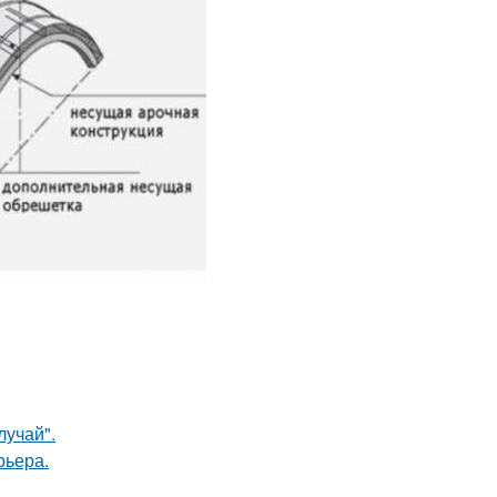
лучай".
рьера.