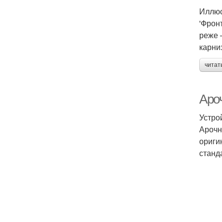
Иллюс
'Фронт
реже 
карни
читат
Аро
Устро
Арочн
ориги
станд