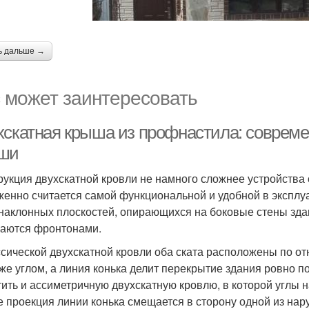
ь дальше →
 может заинтересовать
хскатная крыша из профнастила: совреме
ши
рукция двухскатной кровли не намного сложнее устройства 
женно считается самой функциональной и удобной в эксплуа
наклонных плоскостей, опирающихся на боковые стены здан
аются фронтонами.
ссической двухскатной кровли оба ската расположены по о
 же углом, а линия конька делит перекрытие здания ровно 
тить и ассиметричную двухскатную кровлю, в которой углы н
е проекция линии конька смещается в сторону одной из нар