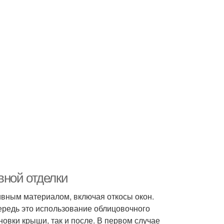
вной отделки
ивным материалом, включая откосы окон.
ередь это использование облицовочного
новки крыши, так и после. В первом случае