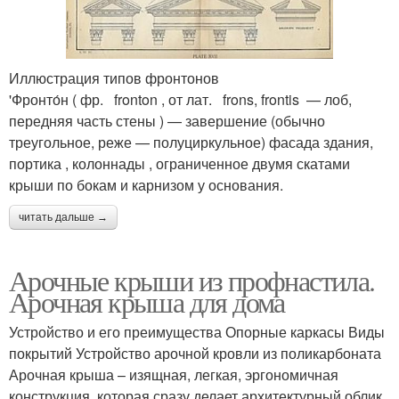
Иллюстрация типов фронтонов
'Фронто́н ( фр. fronton , от лат. frons, frontis — лоб,
передняя часть стены ) — завершение (обычно
треугольное, реже — полуциркульное) фасада здания,
портика , колоннады , ограниченное двумя скатами
крыши по бокам и карнизом у основания.
читать дальше →
Арочные крыши из профнастила.
Арочная крыша для дома
Устройство и его преимущества Опорные каркасы Виды
покрытий Устройство арочной кровли из поликарбоната
Арочная крыша – изящная, легкая, эргономичная
конструкция, которая сразу делает архитектурный облик