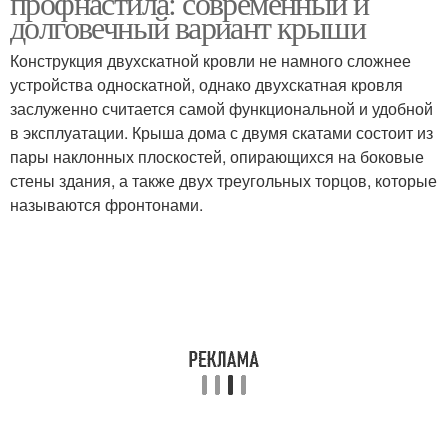
профнастила: современный и
долговечный вариант крыши
Конструкция двухскатной кровли не намного сложнее
устройства односкатной, однако двухскатная кровля
Арочные крыши
Арочная крыша
заслуженно считается самой функциональной и удобной
в эксплуатации. Крыша дома с двумя скатами состоит из
пары наклонных плоскостей, опирающихся на боковые
стены здания, а также двух треугольных торцов, которые
Круглые крыши
Круглая крыша
называются фронтонами.
Крыша из дерева
Крыши с нуля
Арочный профнастил