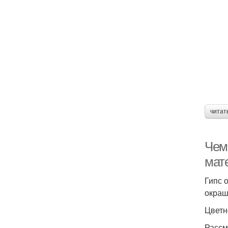
читат
Чем
мат
Гипс 
окраш
Цветн
Рассм