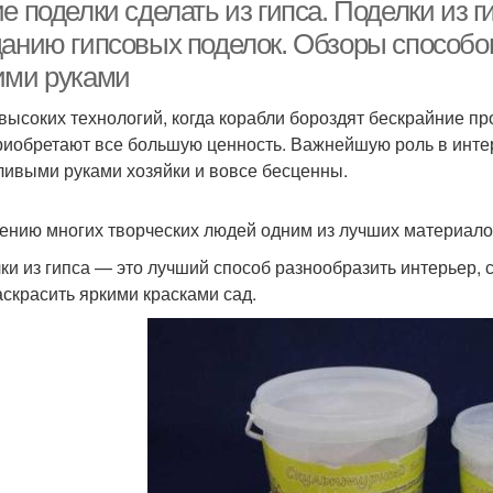
фигурок
камень
е поделки сделать из гипса. Поделки из г
данию гипсовых поделок. Обзоры способов
ими руками
Гипсовый раствор
Гипсовые статуэтки
 высоких технологий, когда корабли бороздят бескрайние п
риобретают все большую ценность. Важнейшую роль в интер
ливыми руками хозяйки и вовсе бесценны.
ению многих творческих людей одним из лучших материалов
ки из гипса — это лучший способ разнообразить интерьер, 
аскрасить яркими красками сад.