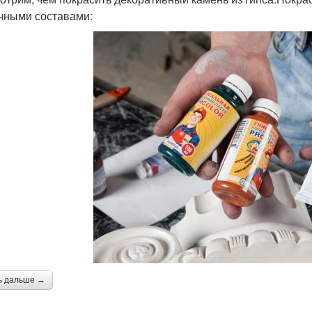
чными составами:
ь дальше →