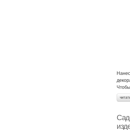
Нанес
декора
Чтобы
читат
Сад
изд