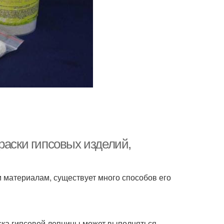
раски гипсовых изделий,
 материалам, существует много способов его
аска гипсовой лепнины может выполняться