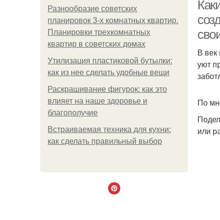
Каки
Разнообразие советских
соз
планировок 3-х комнатных квартир.
сво
Планировки трехкомнатных
квартир в советских домах
В век
Утилизация пластиковой бутылки:
уют п
как из нее сделать удобные вещи
забот
Раскрашивание фигурок: как это
влияет на наше здоровье и
По мн
благополучие
Подел
Встраиваемая техника для кухни:
или р
как сделать правильный выбор