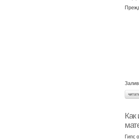
Прежд
Залив
читат
Как 
мат
Гипс 