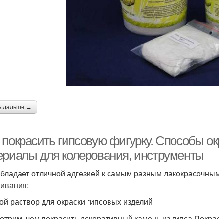
ь дальше →
 покрасить гипсовую фигурку. Способы ок
ериалы для колерования, инструменты
обладает отличной адгезией к самым разным лакокрасочным
ивания:
ой раствор для окраски гипсовых изделий
отрим, чем покрасить декоративный камень из гипса.Покр