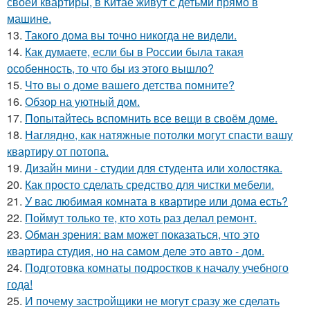
своей квартиры, в Китае живут с детьми прямо в
машине.
13.
Такого дома вы точно никогда не видели.
14.
Как думаете, если бы в России была такая
особенность, то что бы из этого вышло?
15.
Что вы о доме вашего детства помните?
16.
Обзор на уютный дом.
17.
Попытайтесь вспомнить все вещи в своём доме.
18.
Наглядно, как натяжные потолки могут спасти вашу
квартиру от потопа.
19.
Дизайн мини - студии для студента или холостяка.
20.
Как просто сделать средство для чистки мебели.
21.
У вас любимая комната в квартире или дома есть?
22.
Поймут только те, кто хоть раз делал ремонт.
23.
Обман зрения: вам может показаться, что это
квартира студия, но на самом деле это авто - дом.
24.
Подготовка комнаты подростков к началу учебного
года!
25.
И почему застройщики не могут сразу же сделать