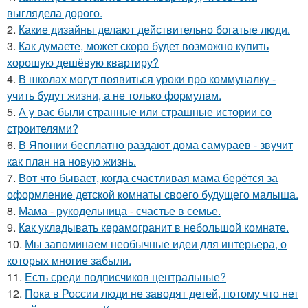
выглядела дорого.
2.
Какие дизайны делают действительно богатые люди.
3.
Как думаете, может скоро будет возможно купить
хорошую дешёвую квартиру?
4.
В школах могут появиться уроки про коммуналку -
учить будут жизни, а не только формулам.
5.
А у вас были странные или страшные истории со
строителями?
6.
В Японии бесплатно раздают дома самураев - звучит
как план на новую жизнь.
7.
Вот что бывает, когда счастливая мама берётся за
оформление детской комнаты своего будущего малыша.
8.
Мама - рукодельница - счастье в семье.
9.
Как укладывать керамогранит в небольшой комнате.
10.
Мы запоминаем необычные идеи для интерьера, о
которых многие забыли.
11.
Есть среди подписчиков центральные?
12.
Пока в России люди не заводят детей, потому что нет