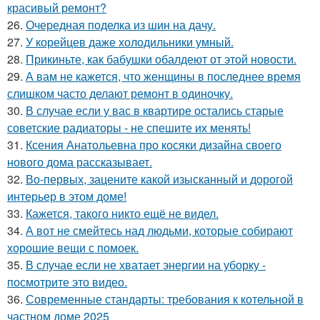
красивый ремонт?
26.
Очередная поделка из шин на дачу.
27.
У корейцев даже холодильники умный.
28.
Прикиньте, как бабушки обалдеют от этой новости.
29.
А вам не кажется, что женщины в последнее время
слишком часто делают ремонт в одиночку.
30.
В случае если у вас в квартире остались старые
советские радиаторы - не спешите их менять!
31.
Ксения Анатольевна про косяки дизайна своего
нового дома рассказывает.
32.
Во-первых, зацените какой изысканный и дорогой
интерьер в этом доме!
33.
Кажется, такого никто ещё не видел.
34.
А вот не смейтесь над людьми, которые собирают
хорошие вещи с помоек.
35.
В случае если не хватает энергии на уборку -
посмотрите это видео.
36.
Современные стандарты: требования к котельной в
частном доме 2025