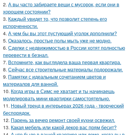
2.
А вы часто забираете вещи с мусорок, если они в
хорошем состоянии?
3.
Каждый увидет то, что позволит степень его
испорченности.
4.
А чем бы вы этот пустующий уголок дополнили?
5.
Оказалось, простые полы мыть уже не модно.
6.
Сделки с недвижимостью в России хотят полностью
перевести в безнал.
7.
Вспомните, как выглядела ваша первая квартира.
8.
Сейчас все строительные материалы подорожали.
9.
Памятки с идеальным сочетанием цветов и
материалов для ванной.
10.
Когда игры в Симс не хватает и ты начинаешь
моделировать мини квартирки самостоятельно.
11.
Новый тренд в интерьерах 2026 года - творческий
беспорядок.
12.
Парень за вечер ремонт своей кухни освежил.
13.
Какая мебель или какой декор вас прям бесит?
14.
А что было в вашей квартире или доме, когда вы в