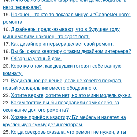
него переехали?
15.
Наконец - то кто-то показал минусы "Современного"
ремонта.
16.
Дизайнеры предсказывают, что в будущем году
миннимализм наконец - то сдаст пост.
17.
Как дизайнер интерьера делает свой ремонт.
18.
Вы бы сняли квартиру с таким дизайном интерьера?
19.
Обзор на уютный дом.
20.
Коротко о том, как девушки готовят себе ванную
комнату.
21.
Радикальное решение, если не хочется покупать
новый холодильник вместо ободранного.
22.
Хотите верьте, хотите нет, но это мини модель кухни.
23.
Каким тостом вы бы поздравили самих себя, за
окончание долгого ремонта?
24.
Хозяин принёс в квартиру БУ мебель и налетел на
кругленькую сумму дезинсекторам.
25.
Когда свекровь сказала, что ремонт не нужен, а ты