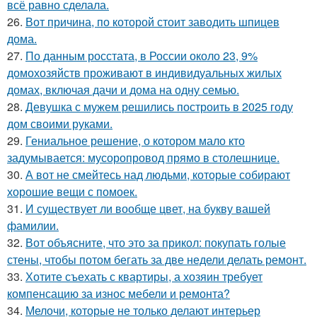
всё равно сделала.
26.
Вот причина, по которой стоит заводить шпицев
дома.
27.
По данным росстата, в России около 23, 9%
домохозяйств проживают в индивидуальных жилых
домах, включая дачи и дома на одну семью.
28.
Девушка с мужем решились построить в 2025 году
дом своими руками.
29.
Гениальное решение, о котором мало кто
задумывается: мусоропровод прямо в столешнице.
30.
А вот не смейтесь над людьми, которые собирают
хорошие вещи с помоек.
31.
И существует ли вообще цвет, на букву вашей
фамилии.
32.
Вот объясните, что это за прикол: покупать голые
стены, чтобы потом бегать за две недели делать ремонт.
33.
Хотите съехать с квартиры, а хозяин требует
компенсацию за износ мебели и ремонта?
34.
Мелочи, которые не только делают интерьер