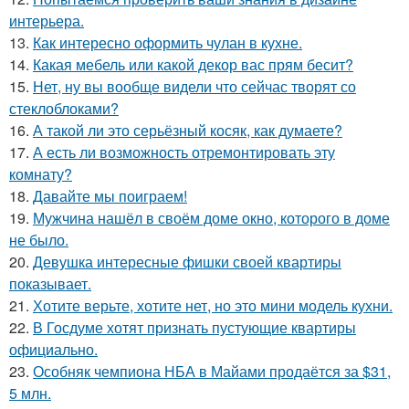
интерьера.
13.
Как интересно оформить чулан в кухне.
14.
Какая мебель или какой декор вас прям бесит?
15.
Нет, ну вы вообще видели что сейчас творят со
стеклоблоками?
16.
А такой ли это серьёзный косяк, как думаете?
17.
А есть ли возможность отремонтировать эту
комнату?
18.
Давайте мы поиграем!
19.
Мужчина нашёл в своём доме окно, которого в доме
не было.
20.
Девушка интересные фишки своей квартиры
показывает.
21.
Хотите верьте, хотите нет, но это мини модель кухни.
22.
В Госдуме хотят признать пустующие квартиры
официально.
23.
Особняк чемпиона НБА в Майами продаётся за $31,
5 млн.