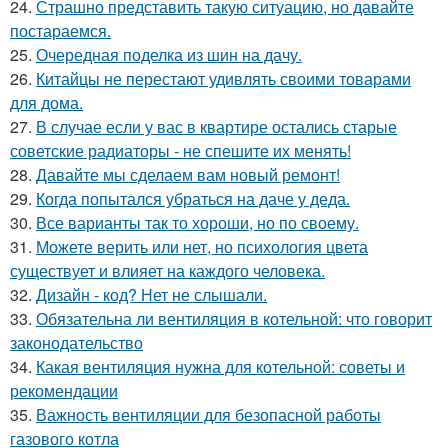
24.
Страшно представить такую ситуацию, но давайте
постараемся.
25.
Очередная поделка из шин на дачу.
26.
Китайцы не перестают удивлять своими товарами
для дома.
27.
В случае если у вас в квартире остались старые
советские радиаторы - не спешите их менять!
28.
Давайте мы сделаем вам новый ремонт!
29.
Когда попытался убраться на даче у деда.
30.
Все варианты так то хороши, но по своему.
31.
Можете верить или нет, но психология цвета
существует и влияет на каждого человека.
32.
Дизайн - код? Нет не слышали.
33.
Обязательна ли вентиляция в котельной: что говорит
законодательство
34.
Какая вентиляция нужна для котельной: советы и
рекомендации
35.
Важность вентиляции для безопасной работы
газового котла