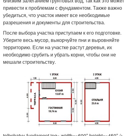
близким залеганием грунтовых вод, так как это может
привести к проблемам с фундаментом. Также важно
убедиться, что участок имеет все необходимые
разрешения и документы для строительства.
После выбора участка приступаем к его подготовке.
Уберите весь мусор, выкорчуйте пни и выровняйте
территорию. Если на участке растут деревья, их
необходимо срубить и убрать корни, чтобы они не
мешали строительству.
tolbchatyy-fundament.jpg» width=»600″ height=»450″ />