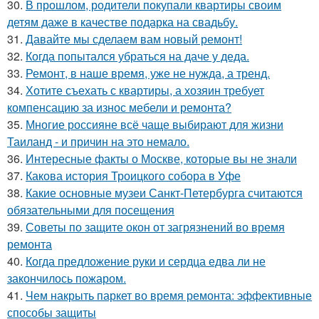
30.
В прошлом, родители покупали квартиры своим
детям даже в качестве подарка на свадьбу.
31.
Давайте мы сделаем вам новый ремонт!
32.
Когда попытался убраться на даче у деда.
33.
Ремонт, в наше время, уже не нужда, а тренд.
34.
Хотите съехать с квартиры, а хозяин требует
компенсацию за износ мебели и ремонта?
35.
Многие россияне всё чаще выбирают для жизни
Таиланд - и причин на это немало.
36.
Интересные факты о Москве, которые вы не знали
37.
Какова история Троицкого собора в Уфе
38.
Какие основные музеи Санкт-Петербурга считаются
обязательными для посещения
39.
Советы по защите окон от загрязнений во время
ремонта
40.
Когда предложение руки и сердца едва ли не
закончилось пожаром.
41.
Чем накрыть паркет во время ремонта: эффективные
способы защиты