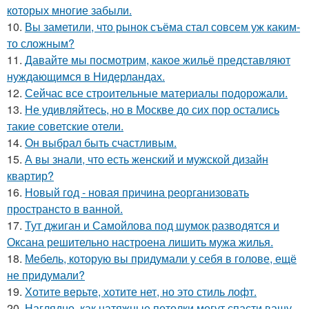
которых многие забыли.
10.
Вы заметили, что рынок съёма стал совсем уж каким-
то сложным?
11.
Давайте мы посмотрим, какое жильё представляют
нуждающимся в Нидерландах.
12.
Сейчас все строительные материалы подорожали.
13.
Не удивляйтесь, но в Москве до сих пор остались
такие советские отели.
14.
Он выбрал быть счастливым.
15.
А вы знали, что есть женский и мужской дизайн
квартир?
16.
Новый год - новая причина реорганизовать
пространсто в ванной.
17.
Тут джиган и Самойлова под шумок разводятся и
Оксана решительно настроена лишить мужа жилья.
18.
Мебель, которую вы придумали у себя в голове, ещё
не придумали?
19.
Хотите верьте, хотите нет, но это стиль лофт.
20.
Наглядно, как натяжные потолки могут спасти вашу