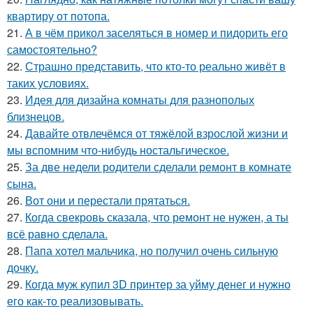
квартиру от потопа.
21.
А в чём прикол заселяться в номер и пидорить его
самостоятельно?
22.
Страшно представить, что кто-то реально живёт в
таких условиях.
23.
Идея для дизайна комнаты для разнополых
близнецов.
24.
Давайте отвлечёмся от тяжёлой взрослой жизни и
мы вспомним что-нибудь ностальгическое.
25.
За две недели родители сделали ремонт в комнате
сына.
26.
Вот они и перестали прятаться.
27.
Когда свекровь сказала, что ремонт не нужен, а ты
всё равно сделала.
28.
Папа хотел мальчика, но получил очень сильную
дочку.
29.
Когда муж купил 3D принтер за уйму денег и нужно
его как-то реализовывать.