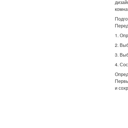
дизай
комна
Подго
Перед
1. Оп
2. Вы
3. Вы
4. Со
Опред
Первы
и сох