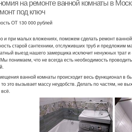
комнате
номия на ремонте ванной комнаты в Моск
емонт под ключ
ость ОТ 130 000 рублей
о и при малых вложениях, поможем сделать ремонт ванной
ность старой сантехники, отслуживших труб и предложим м
атный выезд нашего замерщика исключит ненужных трат и 
. Мы понимаем, что не всегда есть необходимость проводи
й.
мещения ванной комнаты происходит весь функционал в бы
 то это вызывает массу неудобств. Делать по частям, не вых
 всё.