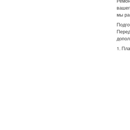
Ремон
вашег
мы ра
Подго
Перед
допол
1. Пл