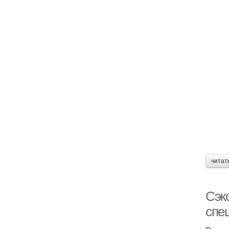
читат
Сэк
спе