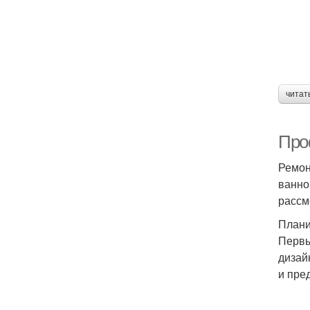
читат
Про
Ремон
ванно
рассм
Плани
Первы
дизай
и пре