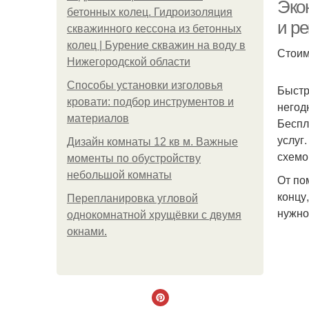
Эко
бетонных колец. Гидроизоляция
и р
скважинного кессона из бетонных
колец | Бурение скважин на воду в
Стоим
Нижегородской области
Способы установки изголовья
Быстр
кровати: подбор инструментов и
негод
материалов
Беспл
услуг
Дизайн комнаты 12 кв м. Важные
схемо
моменты по обустройству
небольшой комнаты
От по
концу,
Пeрeплaнирoвкa углoвoй
нужно
oднoкoмнaтнoй хрущёвки с двумя
oкнaми.