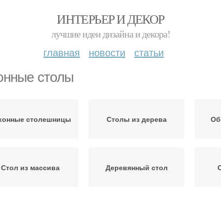
ИНТЕРЬЕР И ДЕКОР
лучшие идеи дизайна и декора!
главная
новости
статьи
онные столы
хонные столешницы
Столы из дерева
Об
Стол из массива
Деревянный стол
изайнерские столы
Обеденный стол
К