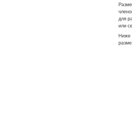
Разме
члено
для р
или с
Ниже 
разме