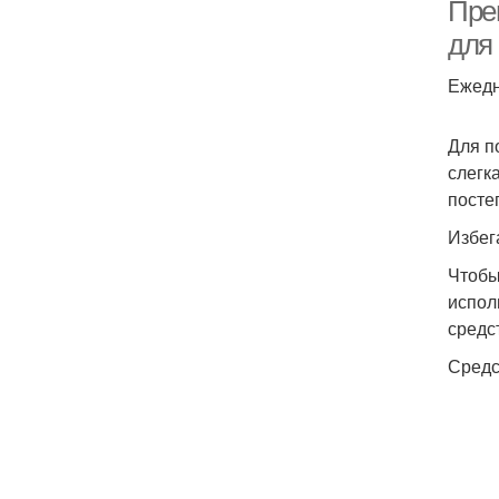
Пре
для
Ежедн
Для п
слегк
посте
Избег
Чтобы
испол
средс
Средс