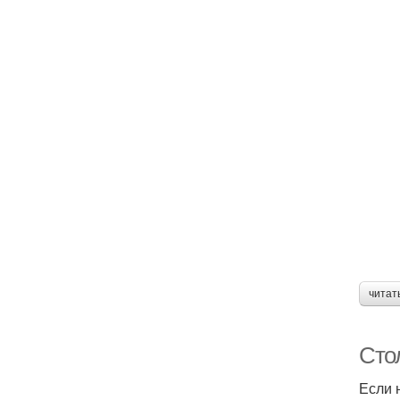
читат
Сто
Если 