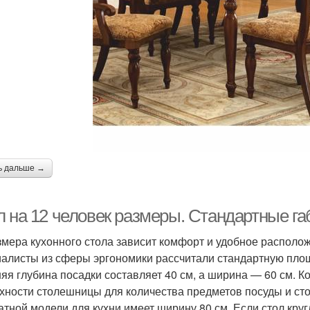
ь дальше →
л на 12 человек размеры. Стандартные г
змера кухонного стола зависит комфорт и удобное располо
алисты из сферы эргономики рассчитали стандартную площа
яя глубина посадки составляет 40 см, а ширина — 60 см. К
хности столешницы для количества предметов посуды и ст
атной модели для кухни имеет ширину 80 см. Если стол круг