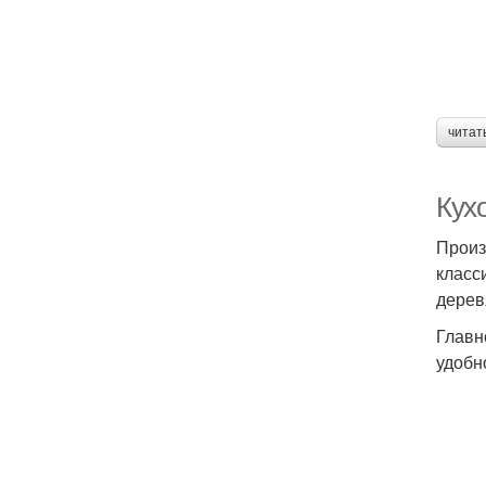
читат
Кух
Произ
класс
дерев
Главн
удобн