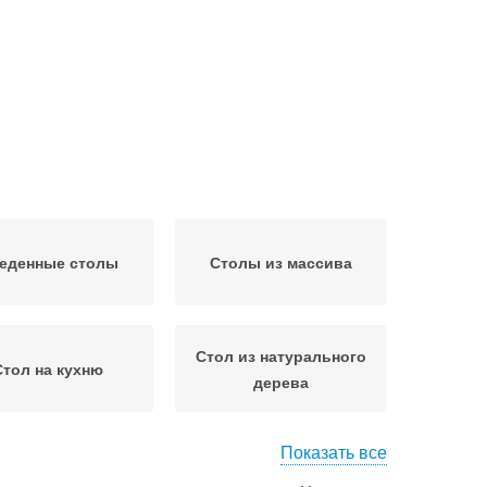
еденные столы
Столы из массива
Стол из натурального
Стол на кухню
дерева
Показать все
ухонный стол
Советский стол