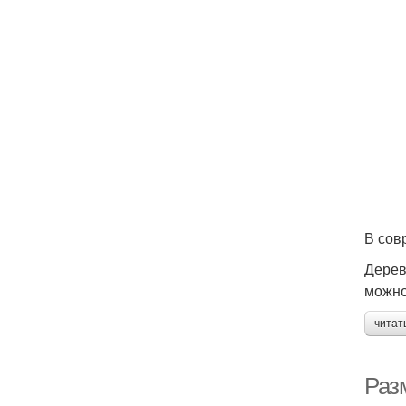
В сов
Дерев
можно
читат
Разм