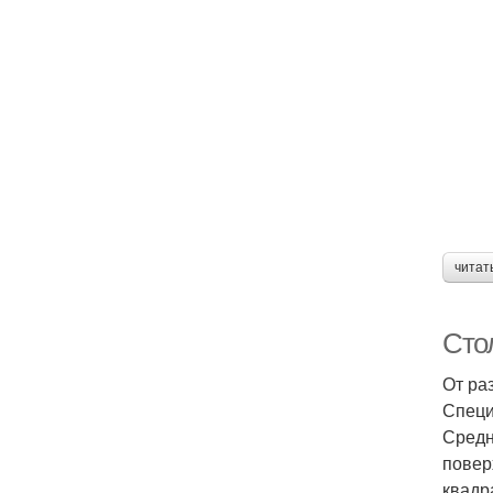
читат
Сто
От ра
Специ
Средн
повер
квадр