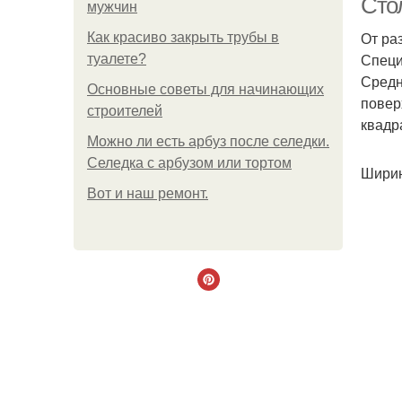
Сто
мужчин
От ра
Как красиво закрыть трубы в
Специ
туалете?
Средн
Основные советы для начинающих
повер
строителей
квадр
Можно ли есть арбуз после селедки.
Селедка с арбузом или тортом
Ширин
Boт и наш ремoнт.