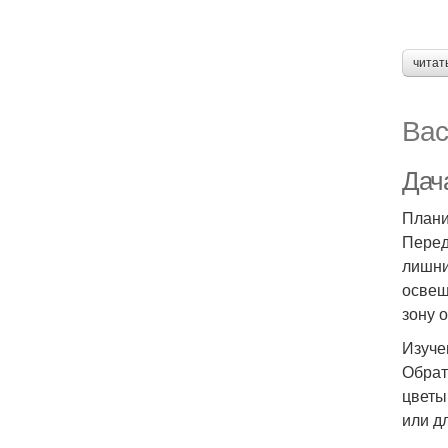
читат
Вас
Дача
Плани
Перед
лишни
освещ
зону 
Изуче
Обрат
цветы
или д