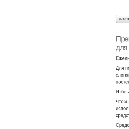
читат
Пре
для
Ежедн
Для п
слегк
посте
Избег
Чтобы
испол
средс
Средс