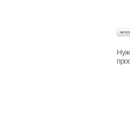
читат
Нуж
про