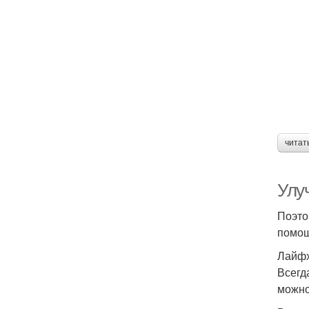
читат
Улу
Поэто
помощ
Лайфх
Всегд
можно