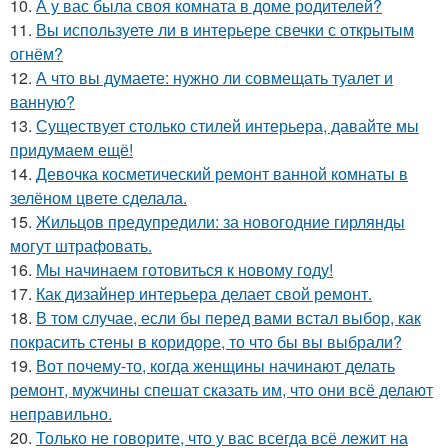
10.
А у вас была своя комната в доме родителей?
11.
Вы используете ли в интерьере свечки с открытым
огнём?
12.
А что вы думаете: нужно ли совмещать туалет и
ванную?
13.
Существует столько стилей интерьера, давайте мы
придумаем ещё!
14.
Девочка косметический ремонт ванной комнаты в
зелёном цвете сделала.
15.
Жильцов предупредили: за новогодние гирлянды
могут штрафовать.
16.
Мы начинаем готовиться к новому году!
17.
Как дизайнер интерьера делает свой ремонт.
18.
В том случае, если бы перед вами встал выбор, как
покрасить стены в коридоре, то что бы вы выбрали?
19.
Вот почему-то, когда женщины начинают делать
ремонт, мужчины спешат сказать им, что они всё делают
неправильно.
20.
Только не говорите, что у вас всегда всё лежит на