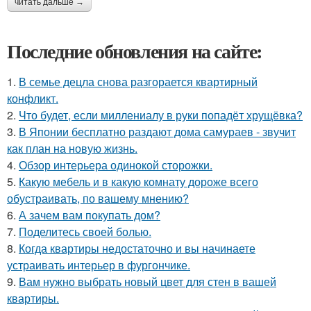
читать дальше →
Последние обновления на сайте:
1.
В семье децла снова разгорается квартирный
конфликт.
2.
Что будет, если миллениалу в руки попадёт хрущёвка?
3.
В Японии бесплатно раздают дома самураев - звучит
как план на новую жизнь.
4.
Обзор интерьера одинокой сторожки.
5.
Какую мебель и в какую комнату дороже всего
обустраивать, по вашему мнению?
6.
А зачем вам покупать дом?
7.
Поделитесь своей болью.
8.
Когда квартиры недостаточно и вы начинаете
устраивать интерьер в фургончике.
9.
Вам нужно выбрать новый цвет для стен в вашей
квартиры.