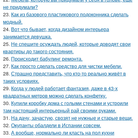
не придумали?
23.
Как из базового пластикового подоконника сделать
модный.
24.
Вот что бывает, когда дизайном интерьера
занимается девушка.
25.
Не спешите осуждать людей, которые доводят свои
квартиры до такого состояния.
26.
Происходит бабулинг ремонта.
27.
Как просто сделать средство для чистки мебели.
28.
Страшно представить, что кто-то реально живёт в
таких условиях.
29.
Когда у людей работает фантазия, даже в 43-х
квадратных метров можно сделать конфетку.
30.
Купили коробку дома с голыми стенами и устроили
там настоящий интерьерный рай своими руками.
31.
На дачу, зачастую, свозят не нужные и старые вещи.
32.
Окупанты обалдели в Испании совсем.
33.
А вообще, нормально ли класть на пол кухни