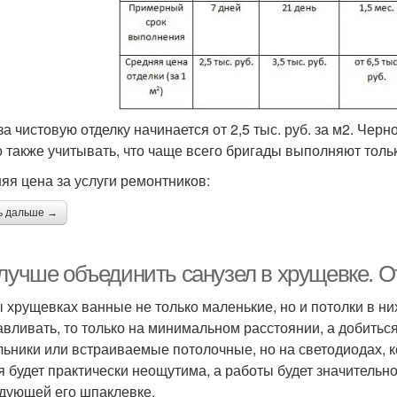
а чистовую отделку начинается от 2,5 тыс. руб. за м2. Черно
 также учитывать, что чаще всего бригады выполняют толь
яя цена за услуги ремонтников:
ь дальше →
 лучше объединить санузел в хрущевке. 
 хрущевках ванные не только маленькие, но и потолки в н
авливать, то только на минимальном расстоянии, а добитьс
льники или встраиваемые потолочные, но на светодиодах, 
я будет практически неощутима, а работы будет значительн
дующей его шпаклевке.