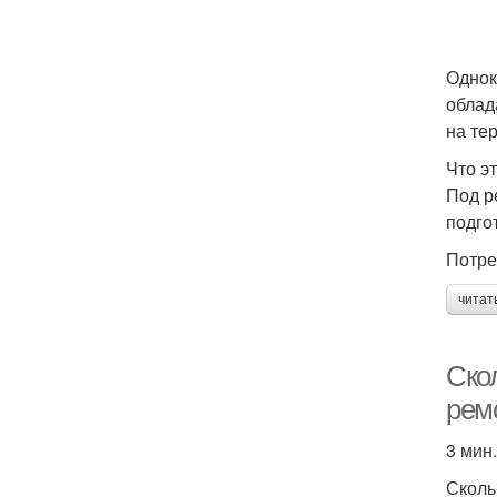
Однок
облад
на те
Что э
Под р
подго
Потре
читат
Ско
рем
3 мин
Сколь