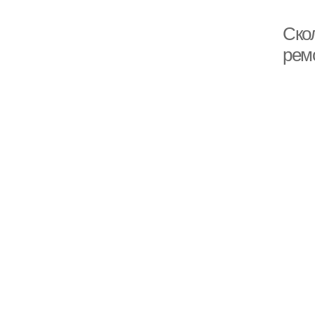
Скол
рем