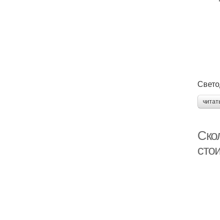
Свето
читат
Скол
сто