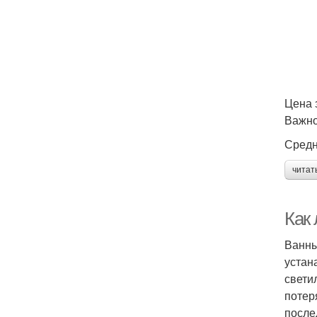
Цена з
Важно
Средн
читат
Как
Ванны
устан
свети
потер
после