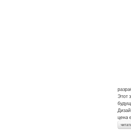
разра
Этот 
будущ
Дизай
цена 
читат