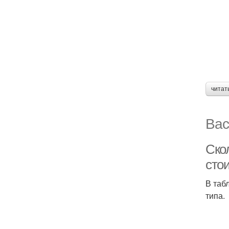
читат
Вас
Ско
сто
В таб
типа.