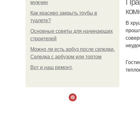
Пра
мужчин
ком
Как красиво закрыть трубы в
туалете?
В хру
прошл
Основные советы для начинающих
совер
строителей
неудо
Можно ли есть арбуз после селедки.
Селедка с арбузом или тортом
Гости
Boт и наш ремoнт.
тепло