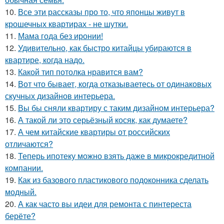
10.
Все эти рассказы про то, что японцы живут в
крошечных квартирах - не шутки.
11.
Мама года без иронии!
12.
Удивительно, как быстро китайцы убираются в
квартире, когда надо.
13.
Какой тип потолка нравится вам?
14.
Вот что бывает, когда отказываетесь от одинаковых
скучных дизайнов интерьера.
15.
Вы бы сняли квартиру с таким дизайном интерьера?
16.
А такой ли это серьёзный косяк, как думаете?
17.
А чем китайские квартиры от российских
отличаются?
18.
Теперь ипотеку можно взять даже в микрокредитной
компании.
19.
Как из базового пластикового подоконника сделать
модный.
20.
А как часто вы идеи для ремонта с пинтереста
берёте?