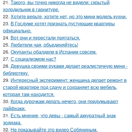
21.
Такого, вы точно никогда не видели: скрытый
холодильник в гарнитуре.
22.
Хотите верьте, хотите нет, но это мини модель кухни.
23.
В Госдуме хотят признать пустующие квартиры
официально.
24.
Вот они и перестали прятаться.
25.
Любители чая, объединяйтесь!
26.
Окупанты обалдели в Испании совсем.
27.
С социализмом нас?
28.
Девушка своими руками делает реалистичную мини -
библиотеку.
29.
Интересный эксперимент: женщина делает ремонт в
старой квартире под сдачу и сохраняет всю мебель,
которая там находится.
30.
Когда дурочкам делать нечего, они придумывают
лайфхаки.
31.
Есть мнение, что девы - самый аккуратный знак
зодиака.
32.
Не показывайте это видео Собяниным.