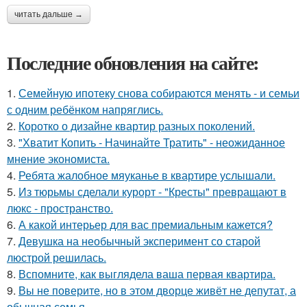
читать дальше →
Последние обновления на сайте:
1.
Семейную ипотеку снова собираются менять - и семьи
с одним ребёнком напряглись.
2.
Коротко о дизайне квартир разных поколений.
3.
"Хватит Копить - Начинайте Тратить" - неожиданное
мнение экономиста.
4.
Ребята жалобное мяуканье в квартире услышали.
5.
Из тюрьмы сделали курорт - "Кресты" превращают в
люкс - пространство.
6.
А какой интерьер для вас премиальным кажется?
7.
Девушка на необычный эксперимент со старой
люстрой решилась.
8.
Вспомните, как выглядела ваша первая квартира.
9.
Вы не поверите, но в этом дворце живёт не депутат, а
обычная семья.