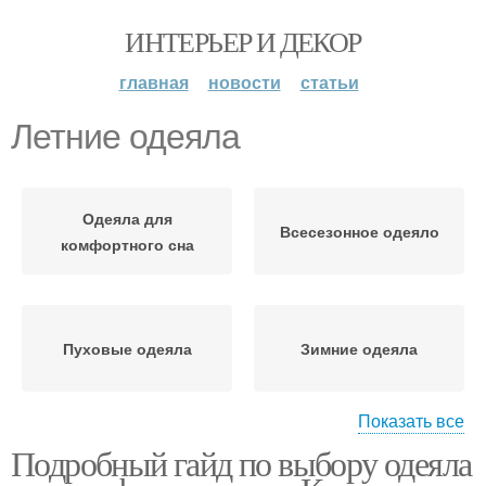
ИНТЕРЬЕР И ДЕКОР
главная
новости
статьи
Летние одеяла
Одеяла для
Всесезонное одеяло
комфортного сна
Пуховые одеяла
Зимние одеяла
Показать все
Подробный гайд по выбору одеяла
Теплое одеяло
Всесезонные одеяла