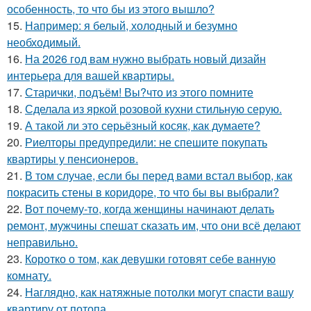
особенность, то что бы из этого вышло?
15.
Например: я белый, холодный и безумно
необходимый.
16.
На 2026 год вам нужно выбрать новый дизайн
интерьера для вашей квартиры.
17.
Старички, подъём! Вы?что из этого помните
18.
Сделала из яркой розовой кухни стильную серую.
19.
А такой ли это серьёзный косяк, как думаете?
20.
Риелторы предупредили: не спешите покупать
квартиры у пенсионеров.
21.
В том случае, если бы перед вами встал выбор, как
покрасить стены в коридоре, то что бы вы выбрали?
22.
Вот почему-то, когда женщины начинают делать
ремонт, мужчины спешат сказать им, что они всё делают
неправильно.
23.
Коротко о том, как девушки готовят себе ванную
комнату.
24.
Наглядно, как натяжные потолки могут спасти вашу
квартиру от потопа.