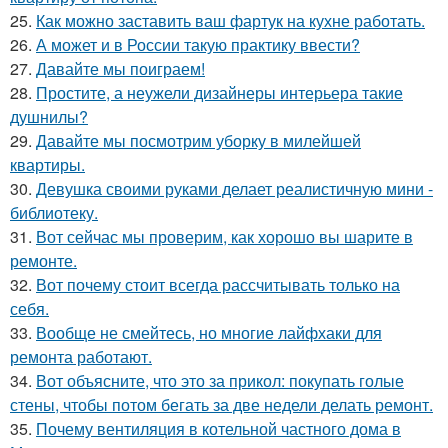
25.
Как можно заставить ваш фартук на кухне работать.
26.
А может и в России такую практику ввести?
27.
Давайте мы поиграем!
28.
Простите, а неужели дизайнеры интерьера такие
душнилы?
29.
Давайте мы посмотрим уборку в милейшей
квартиры.
30.
Девушка своими руками делает реалистичную мини -
библиотеку.
31.
Вот сейчас мы проверим, как хорошо вы шарите в
ремонте.
32.
Вот почему стоит всегда рассчитывать только на
себя.
33.
Вообще не смейтесь, но многие лайфхаки для
ремонта работают.
34.
Вот объясните, что это за прикол: покупать голые
стены, чтобы потом бегать за две недели делать ремонт.
35.
Почему вентиляция в котельной частного дома в