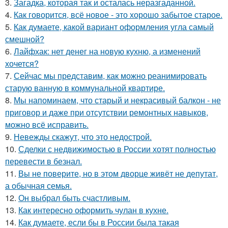
3.
Загадка, которая так и осталась неразгаданной.
4.
Как говорится, всё новое - это хорошо забытое старое.
5.
Как думаете, какой вариант оформления угла самый
смешной?
6.
Лайфхак: нет денег на новую кухню, а изменений
хочется?
7.
Сейчас мы представим, как можно реанимировать
старую ванную в коммунальной квартире.
8.
Мы напоминаем, что старый и некрасивый балкон - не
приговор и даже при отсутствии ремонтных навыков,
можно всё исправить.
9.
Невежды скажут, что это недострой.
10.
Сделки с недвижимостью в России хотят полностью
перевести в безнал.
11.
Вы не поверите, но в этом дворце живёт не депутат,
а обычная семья.
12.
Он выбрал быть счастливым.
13.
Как интересно оформить чулан в кухне.
14.
Как думаете, если бы в России была такая