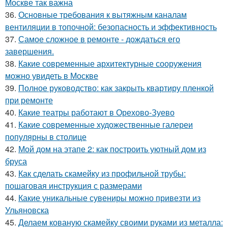
Москве так важна
36.
Основные требования к вытяжным каналам
вентиляции в топочной: безопасность и эффективность
37.
Самое сложное в ремонте - дождаться его
завершения.
38.
Какие современные архитектурные сооружения
можно увидеть в Москве
39.
Полное руководство: как закрыть квартиру пленкой
при ремонте
40.
Какие театры работают в Орехово-Зуево
41.
Какие современные художественные галереи
популярны в столице
42.
Мой дом на этапе 2: как построить уютный дом из
бруса
43.
Как сделать скамейку из профильной трубы:
пошаговая инструкция с размерами
44.
Какие уникальные сувениры можно привезти из
Ульяновска
45.
Делаем кованую скамейку своими руками из металла: