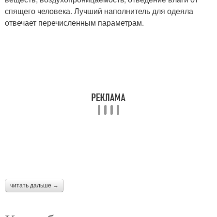
спящего человека. Лучший наполнитель для одеяла
Наполнители для
отвечает перечисленным параметрам.
Пышное одеяло
одеяла
Хлопковое одеяло
Теплое одеяло
Летний одеяло
Летние одеяла
Одеяла из австрии
Одеяла для сна
читать дальше →