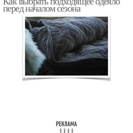
Как выбрать подходящее одеяло
перед началом сезона
Ватные одеяла
Бамбуковое одеяло
Современные одеяла
Тяжелое одеяло
Одеяло для сна
Одеяло на лето
Хлопковые одеяла
Вискозные одеяла