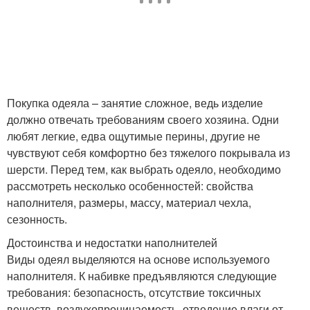
Одеяла с шелковым
Бамбуковые одеяла
наполнителем
Покупка одеяла – занятие сложное, ведь изделие
Одеяло из
должно отвечать требованиям своего хозяина. Одни
Одеяло из бамбука
холлофайбера
любят легкие, едва ощутимые перины, другие не
чувствуют себя комфортно без тяжелого покрывала из
шерсти. Перед тем, как выбрать одеяло, необходимо
рассмотреть несколько особенностей: свойства
Всесезонные одеяла
Одеяла в украине
наполнителя, размеры, массу, материал чехла,
сезонность.
Достоинства и недостатки наполнителей
Виды одеял выделяются на основе используемого
Одеяла на основании
Наполнители для одеял
наполнителя. К набивке предъявляются следующие
требования: безопасность, отсутствие токсичных
веществ, воздухопроницаемость, отведение влаги от