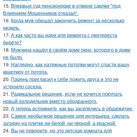
15.
Впервые суд пенсионерке в отмене сделки "под
Влиянием Мошенников отказал".
16.
Когда муж обещал закончить ремонт за несколько
недель.
17.
А как часто вы идеи для ремонта с пинтереста
берёте?
18.
Мужчина нашёл в своём доме окно, которого в доме
не было.
19.
Наглядно, как натяжные потолки могут спасти вашу
квартиру от потопа.
20.
Парень пригласил к себе пожить друга и это не
устроило соседа.
21.
Радикальное решение, если не хочется покупать
новый холодильник вместо ободранного.
22.
А теперь вспомните, как вы заселялись в общежитие.
23.
Самое необычное решение для интерьера: сделать
затирку на плитке ни белой, ни чёрной, а красной.
24.
Вы не поверите, но это детская комната для