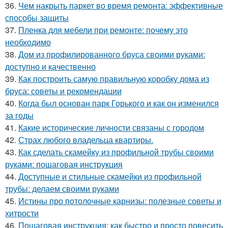
36.
Чем накрыть паркет во время ремонта: эффективные
способы защиты
37.
Пленка для мебели при ремонте: почему это
необходимо
38.
Дом из профилированного бруса своими руками:
доступно и качественно
39.
Как построить самую правильную коробку дома из
бруса: советы и рекомендации
40.
Когда был основан парк Горького и как он изменился
за годы
41.
Какие исторические личности связаны с городом
42.
Страх любого владельца квартиры.
43.
Как сделать скамейку из профильной трубы своими
руками: пошаговая инструкция
44.
Доступные и стильные скамейки из профильной
трубы: делаем своими руками
45.
Истины про потолочные карнизы: полезные советы и
хитрости
46.
Пошаговая инструкция: как быстро и просто повесить