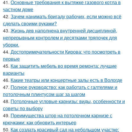
41.
Основные требования к вытяжке газового котла в
частном доме
42.
Зачем нанимать бригаду рабочих, если можно всё
сделать своими руками?
43.
Жизнь дев наполнена внутренней дисциплиной,
непрерывным контролем и десятками тряпочек для
уборки.
44.
Достопримечательности Кирова: что посмотреть в
первые
45.
Как защитить мебель во время ремонта: лучшие
варианты
46.
Какие театры или концертные залы есть в Вологде
47.
Полное руководство: как работать с галтелями и
потолочным плинтусом шаг за шагом
48.
Потолочные угловые карнизы: виды, особенности и
советы по выбору
49.
Преимущества штор на потолочном карнизе с
крючками: как обновить интерьер
50.
Как создать красивый сад на небольшом участке: