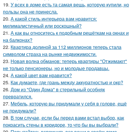
19.
У всех в доме есть та самая вещь, которую купили, но
пользы она не принесла.
20.
А какой стиль интерьера вам нравится:
милималистичный или роскошный?
21.
А как вы относитесь к подобным решёткам на окнах и
на балконах?
22.
Квартира долиной за 112 миллионов теперь стала
символом страха на рынке недвижимости.
23.
Новая волна обманов: теперь квартиры "Отжимают"
не только пенсионеры, но и молодые продавцы.
24.
А какой цвет вам нравится?
25.
Как думаете, где грань между аккуратностью и окр?
26.
Дом из "Один Дома" в стерильный особняк
превратился.
27.
Мебель, которую вы придумали у себя в голове, ещё
не придумали?
28.
В том случае, если бы перед вами встал выбор, как
покрасить стены в коридоре, то что бы вы выбрали?
29.
Попытайтесь вспомнить все вещи в своём доме.