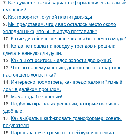
7.
Как думаете, какой вариант оформления угла самый
смешной?
8.
Как говорится, скупой платит дважды.
9.
Мы представим, что у вас осталось место около
холодильника, что бы вы туда поставили?
10.
Какие дизайнерские решения вы бы ввели в моду?
11.
Когда не пошла на поводу у трендов и решила
сделать ванную для души.
12.
Как вы относитесь к идее завести две кухни?
13.
Что, по вашему мнению, должно быть в квартире
настоящего холостяка?
14.
Интересно посмотреть, как представляли "Умный
дом" в далёком прошлом.
15.
Мама года без иронии!
16.
Подборка красивых решений, которые не очень
удобные.
17.
Как выбрать шкаф-кровать трансформер: советы
покупателю
18.
Парень за вечер ремонт своей кухни освежил.