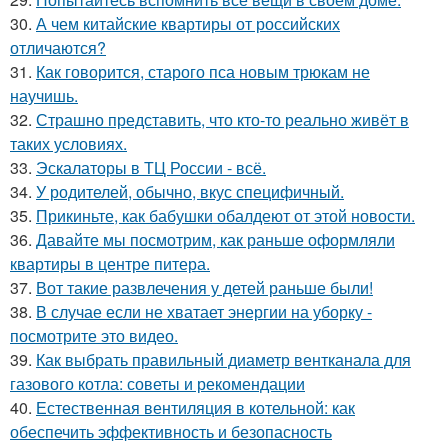
30.
А чем китайские квартиры от российских
отличаются?
31.
Как говорится, старого пса новым трюкам не
научишь.
32.
Страшно представить, что кто-то реально живёт в
таких условиях.
33.
Эскалаторы в ТЦ России - всё.
34.
У родителей, обычно, вкус специфичный.
35.
Прикиньте, как бабушки обалдеют от этой новости.
36.
Давайте мы посмотрим, как раньше оформляли
квартиры в центре питера.
37.
Вот такие развлечения у детей раньше были!
38.
В случае если не хватает энергии на уборку -
посмотрите это видео.
39.
Как выбрать правильный диаметр вентканала для
газового котла: советы и рекомендации
40.
Естественная вентиляция в котельной: как
обеспечить эффективность и безопасность