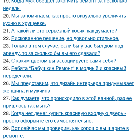
19.
Когда муж обещал закончить ремонт за несколько
недель.
20.
Мы запоминаем, как просто визуально увеличить
кухню в хрущёвке.
21.
А такой ли это серьёзный косяк, как думаете?
22.
Рискованное решение, но довольно стильное.
23.
Только в том случае, если бы у вас был дом под
аренду, то за сколько бы вы его сдавали?
24.
С каким цветом вы ассоциируете сами себя?
25.
Ребята "Бабушкин Ремонт" в модный и красивый
переделали.
26.
Мы представим, что дизайн интерьера придумывает
женщина и мужчина.
27.
Как думаете, что происходило в этой ванной, раз её
пришлось так мыть?
28.
Когда нет денег купить красивую входную дверь -
просто оформите его самостоятельно.
29.
Вот сейчас мы проверим, как хорошо вы шарите в
ремонте.