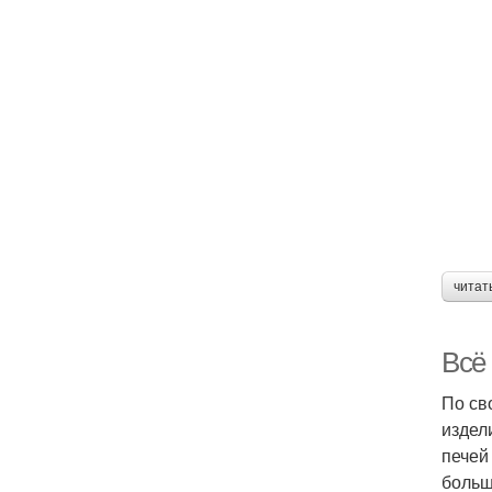
читат
Всё 
По св
издел
печей
больш