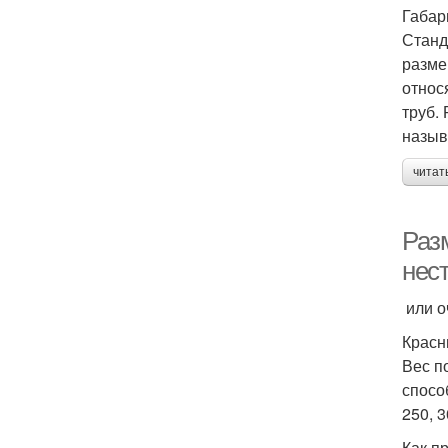
Габар
Станд
разме
относ
труб.
назыв
читат
Разм
нес
или о
Крас
Вес по
спосо
250, 3
Как п