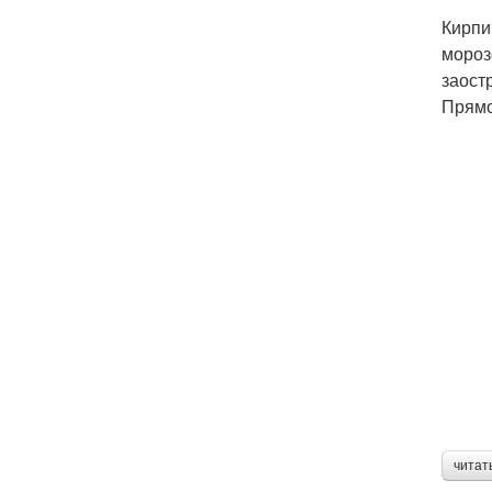
Кирпи
мороз
заост
Прямо
читат