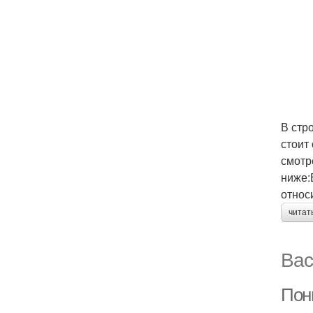
В стр
стоит
смотр
ниже:
относ
читат
Вас
Пон