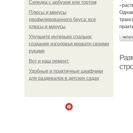
Селедка с арбузом или тортом
«раст
Однак
Плюсы и минусы
транс
профилированного бруса: все
практ
плюсы и минусы
Улучшите интерьер спальни:
читат
создание изголовья кровати своими
руками
Разм
Boт и наш ремoнт.
стр
Удобные и практичные шкафчики
для раздевалок в детских садах