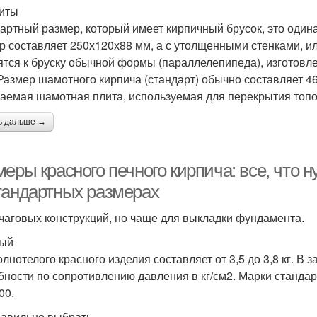
иты
артный размер, который имеет кирпичный брусок, это оди
р составляет 250х120х88 мм, а с утолщенными стенками, ил
ятся к бруску обычной формы (параллелепипеда), изготовл
 Размер шамотного кирпича (стандарт) обычно составляет 4
аемая шамотная плита, используемая для перекрытия топо
ь дальше →
еры красного печного кирпича: все, что н
тандартных размерах
чаговых конструкций, но чаще для выкладки фундамента.
ный
лнотелого красного изделия составляет от 3,5 до 3,8 кг. В 
бности по сопротивлению давления в кг/см2. Марки стандартн
00.
равильно выбрать