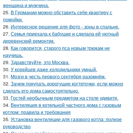
женщина и мужчина.
25.
В Германии можно обставить себе квартиру с
помойки.
26.
Интересное решение для фото - зоны в спальне.
27.
Семья приехала к бабушке и сделала ей уютный
деревенский ремонтик.
28.
Как говорится, старого пса новым трюкам не
научишь.
29.
Здравствуйте, это Москва.
30.
У корейцев даже холодильники умный.
31.
Мозги в честь первого сентября разомнём.
32.
Зачем покупать дорогущие когтеточки, если можно
сделать его дома самостоятельно.
33.
Гостей необычным предметом на столе удивите.
34.
Вентиляция в котельной частного дома с газовым
котлом: правила и требования
35.
Установка вентиляции для газового котла: полное
руководство