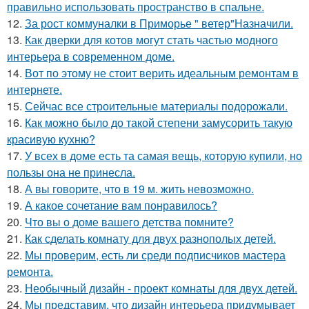
правильно использовать пространство в спальне.
12.
За рост коммуналки в Приморье " ветер"Назначили.
13.
Как дверки для котов могут стать частью модного
интерьера в современном доме.
14.
Вот по этому не стоит верить идеальным ремонтам в
интернете.
15.
Сейчас все строительные материалы подорожали.
16.
Как можно было до такой степени замусорить такую
красивую кухню?
17.
У всех в доме есть та самая вещь, которую купили, но
пользы она не принесла.
18.
А вы говорите, что в 19 м. жить невозможно.
19.
А какое сочетание вам понравилось?
20.
Что вы о доме вашего детства помните?
21.
Как сделать комнату для двух разнополых детей.
22.
Мы проверим, есть ли среди подписчиков мастера
ремонта.
23.
Необычный дизайн - проект комнаты для двух детей.
24.
Мы представим, что дизайн интерьера придумывает